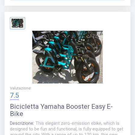
Valutazione
:
7.5
Bicicletta
Yamaha Booster Easy E-
Bike
Descrizione
:
This elegant zero-emission ebike, which is
designed to be fun and functional, is fully equipped to get
around the city. With a range of up to 120 km, this new