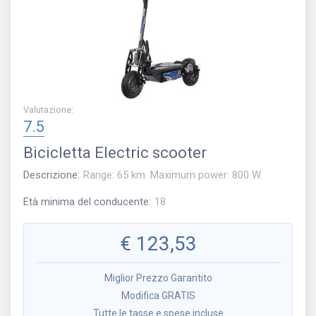
Valutazione
:
7.5
Bicicletta
Electric scooter
Descrizione
:
Range: 65 km. Maximum power: 800 W.
Età minima del conducente
:
18
€
123,53
Miglior Prezzo Garantito
Modifica GRATIS
Tutte le tasse e spese incluse