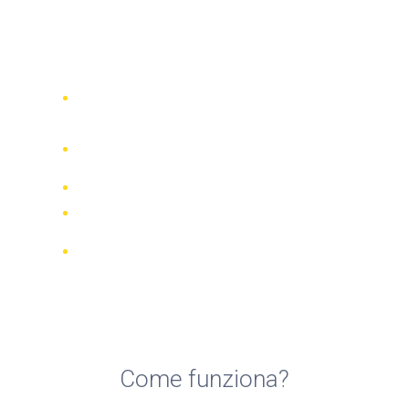
Top 5 migliori noleggi di
biciclette a Lloret de Mar
Confronta 942 società di noleggio in
tutto il mondo
Garanzia della Corrispondenza di
Prezzo
Gestisci la tua prenotazione online
Recensioni e valutazioni verificate
Cancellazioni GRATUITE per la
maggior parte delle prenotazioni
Come funziona?