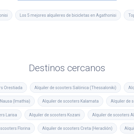
onisi
Los 5 mejores alquileres de bicicletas en Agathonisi
To
Destinos cercanos
rs
Orestiada
Alquiler de scooters
Salónica (Thessaloniki)
Alq
Nausa (Imathia)
Alquiler de scooters
Kalamata
Alquiler de 
ers
Larisa
Alquiler de scooters
Kozani
Alquiler de scooters
A
 scooters
Florina
Alquiler de scooters
Creta (Heraclión)
Alqui