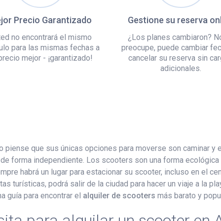
jor Precio Garantizado
Gestione su reserva on
ed no encontrará el mismo
¿Los planes cambiaron? N
ulo para las mismas fechas a
preocupe, puede cambiar fe
precio mejor - ¡garantizado!
cancelar su reserva sin ca
adicionales.
o piense que sus únicas opciones para moverse son caminar y el 
ad de forma independiente. Los scooters son una forma ecológi
re habrá un lugar para estacionar su scooter, incluso en el cen
as turísticas, podrá salir de la ciudad para hacer un viaje a la p
a guía para encontrar el
alquiler de scooters
más barato y popul
ita para alquilar un scooter en 