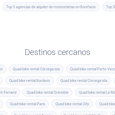
Top 5 agencias de alquiler de motocicletas en Bonifacio
Top 5
Destinos cercanos
ci
Quad bike rental
Córcega isla
Quad bike rental
Porto-Vec
Quad bike rental
Burdeos
Quad bike rental
Córcega isla
nt-Ferrand
Quad bike rental
Grenoble
Quad bike rental
Le M
Quad bike rental
París
Quad bike rental
Orly
Quad bike