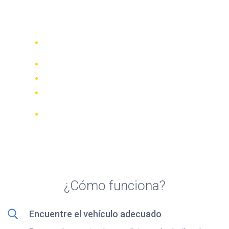
Top 5 agencias de alquiler
de motocicletas en Kozani
Compare 942 empresas de alquiler de
70 países
Mejor Precio Garantizado
Gestione su reserva online
Revisiones y calificaciones verificadas
Cancelaciones GRATUITAS en la
mayoría de las reservas
¿Cómo funciona?
Encuentre el vehículo adecuado