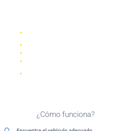
Top 5 agencias de alquiler
de motocicletas en
Kamloops
Compare 942 empresas de alquiler de
70 países
Mejor Precio Garantizado
Gestione su reserva online
Revisiones y calificaciones verificadas
Cancelaciones GRATUITAS en la
mayoría de las reservas
¿Cómo funciona?
Encuentre el vehículo adecuado