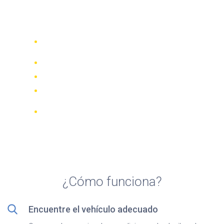
Los 5 mejores alquileres de
bicicletas en Toronto
Compare 942 empresas de alquiler de
70 países
Mejor Precio Garantizado
Gestione su reserva online
Revisiones y calificaciones verificadas
Cancelaciones GRATUITAS en la
mayoría de las reservas
¿Cómo funciona?
Encuentre el vehículo adecuado