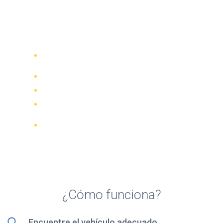
Top 5 agencias de alquiler
de motocicletas en Fort
Lauderdale
Compare 942 empresas de alquiler de
70 países
Mejor Precio Garantizado
Gestione su reserva online
Revisiones y calificaciones verificadas
Cancelaciones GRATUITAS en la
mayoría de las reservas
¿Cómo funciona?
Encuentre el vehículo adecuado