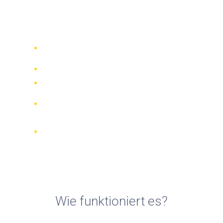
Motorradvermietungen auf
der Insel Ibiza
Vergleichen Sie 942 Verleihfirmen
weltweit
Bester Preis Garantiert
Verwalten Sie Ihre Buchung online
Verifizierte Beurteilungen und
Bewertungen
KOSTENLOSE Stornierungen bei den
meisten Buchungen
Wie funktioniert es?