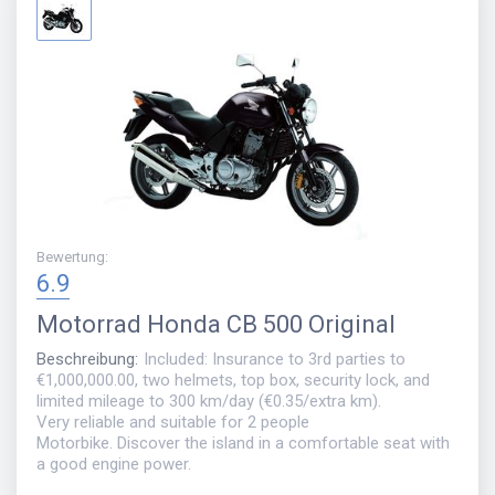
Bewertung
:
6.9
Motorrad
Honda CB 500 Original
Beschreibung
:
Included: Insurance to 3rd parties to
€1,000,000.00, two helmets, top box, security lock, and
limited mileage to 300 km/day (€0.35/extra km).
Very reliable and suitable for 2 people
Motorbike. Discover the island in a comfortable seat with
a good engine power.