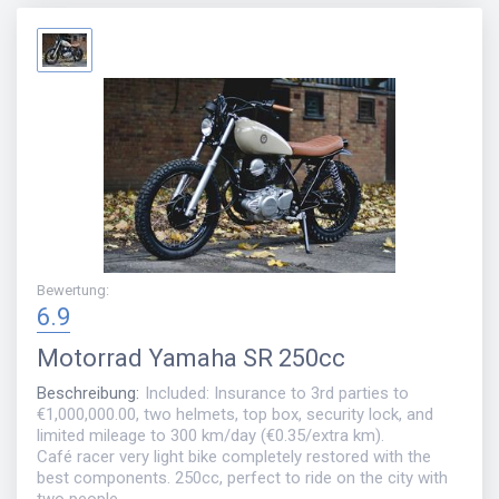
Bewertung
:
6.9
Motorrad
Yamaha SR 250cc
Beschreibung
:
Included: Insurance to 3rd parties to
€1,000,000.00, two helmets, top box, security lock, and
limited mileage to 300 km/day (€0.35/extra km).
Café racer very light bike completely restored with the
best components. 250cc, perfect to ride on the city with