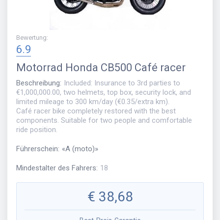
Bewertung
:
6.9
Motorrad
Honda CB500 Café racer
Beschreibung
:
Included: Insurance to 3rd parties to
€1,000,000.00, two helmets, top box, security lock, and
limited mileage to 300 km/day (€0.35/extra km).
Café racer bike completely restored with the best
components. Suitable for two people and comfortable
ride position.
Führerschein
:
«
A (moto)
»
Mindestalter des Fahrers
:
18
€
38,68