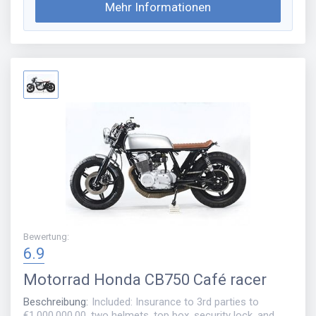
Mehr Informationen
Bewertung
:
6.9
Motorrad
Honda CB750 Café racer
Beschreibung
:
Included: Insurance to 3rd parties to
€1,000,000.00, two helmets, top box, security lock, and