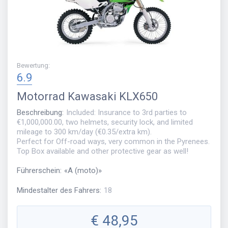
Bewertung
:
6.9
Motorrad
Kawasaki KLX650
Beschreibung
:
Included: Insurance to 3rd parties to
€1,000,000.00, two helmets, security lock, and limited
mileage to 300 km/day (€0.35/extra km).
Perfect for Off-road ways, very common in the Pyrenees.
Top Box available and other protective gear as well!
Führerschein
:
«
A (moto)
»
Mindestalter des Fahrers
:
18
€
48,95