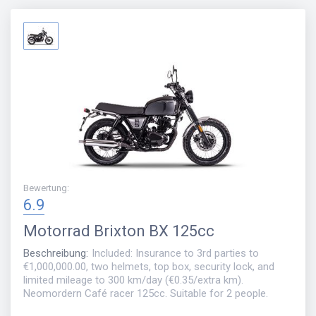
Bewertung
:
6.9
Motorrad
Brixton BX 125cc
Beschreibung
:
Included: Insurance to 3rd parties to
€1,000,000.00, two helmets, top box, security lock, and
limited mileage to 300 km/day (€0.35/extra km).
Neomordern Café racer 125cc. Suitable for 2 people.