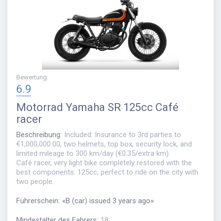
Bewertung
:
6.9
Motorrad
Yamaha SR 125cc Café
racer
Beschreibung
:
Included: Insurance to 3rd parties to
€1,000,000.00, two helmets, top box, security lock, and
limited mileage to 300 km/day (€0.35/extra km).
Café racer, very light bike completely restored with the
best components. 125cc, perfect to ride on the city with
two people.
Führerschein
:
«
B (car) issued 3 years ago
»
Mindestalter des Fahrers
:
18