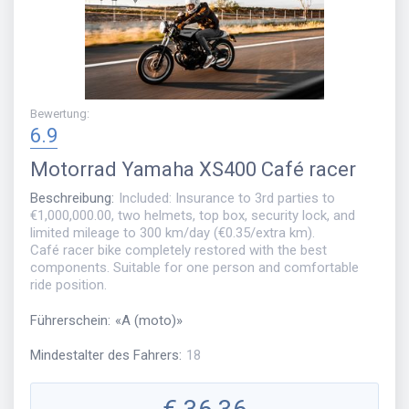
Bewertung
:
6.9
Motorrad
Yamaha XS400 Café racer
Beschreibung
:
Included: Insurance to 3rd parties to
€1,000,000.00, two helmets, top box, security lock, and
limited mileage to 300 km/day (€0.35/extra km).
Café racer bike completely restored with the best
components. Suitable for one person and comfortable
ride position.
Führerschein
:
«
A (moto)
»
Mindestalter des Fahrers
:
18