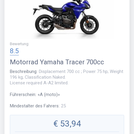
Bewertung
:
8.5
Motorrad
Yamaha Tracer 700cc
Beschreibung
:
Displacement 700 cc ; Power 75 hp; Weight
196 kg; Classification Naked.
License required A-A2 limited.
Führerschein
:
«
A (moto)
»
Mindestalter des Fahrers
:
25
€
53,94