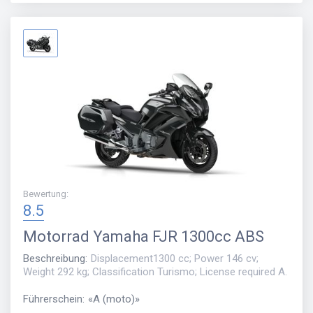
Bewertung
:
8.5
Motorrad
Yamaha FJR 1300cc ABS
Beschreibung
:
Displacement1300 cc; Power 146 cv;
Weight 292 kg; Classification Turismo; License required A.
Führerschein
:
«
A (moto)
»