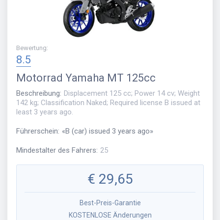
Bewertung
:
8.5
Motorrad
Yamaha MT 125cc
Beschreibung
:
Displacement 125 cc; Power 14 cv; Weight
142 kg; Classification Naked; Required license B issued at
least 3 years ago.
Führerschein
:
«
B (car) issued 3 years ago
»
Mindestalter des Fahrers
:
25
€
29,65
Best-Preis-Garantie
KOSTENLOSE Änderungen