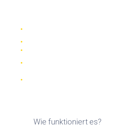
Motorradvermietungen in
Vigo
Vergleichen Sie 942 Verleihfirmen
weltweit
Bester Preis Garantiert
Verwalten Sie Ihre Buchung online
Verifizierte Beurteilungen und
Bewertungen
KOSTENLOSE Stornierungen bei den
meisten Buchungen
Wie funktioniert es?