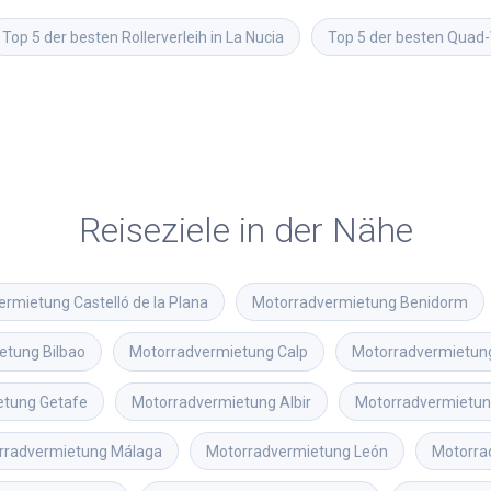
Top 5 der besten Rollerverleih in La Nucia
Top 5 der besten Quad-V
Reiseziele in der Nähe
ermietung
Castelló de la Plana
Motorradvermietung
Benidorm
etung
Bilbao
Motorradvermietung
Calp
Motorradvermietun
etung
Getafe
Motorradvermietung
Albir
Motorradvermietu
rradvermietung
Málaga
Motorradvermietung
León
Motorra