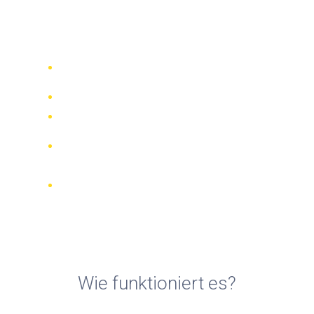
Motorradvermietungen in El
Campello
Vergleichen Sie 942 Verleihfirmen
weltweit
Bester Preis Garantiert
Verwalten Sie Ihre Buchung online
Verifizierte Beurteilungen und
Bewertungen
KOSTENLOSE Stornierungen bei den
meisten Buchungen
Wie funktioniert es?