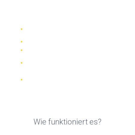
Motorradvermietungen in
Formentera Insel
Vergleichen Sie 942 Verleihfirmen
weltweit
Bester Preis Garantiert
Verwalten Sie Ihre Buchung online
Verifizierte Beurteilungen und
Bewertungen
KOSTENLOSE Stornierungen bei den
meisten Buchungen
Wie funktioniert es?