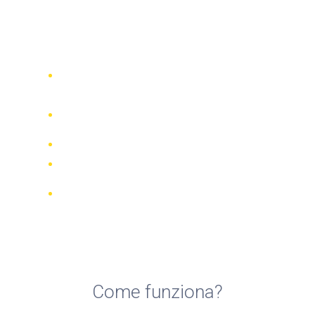
Top 5 compagnie di noleggio
scooter a Denia
Confronta 942 società di noleggio in
tutto il mondo
Garanzia della Corrispondenza di
Prezzo
Gestisci la tua prenotazione online
Recensioni e valutazioni verificate
Cancellazioni GRATUITE per la
maggior parte delle prenotazioni
Come funziona?