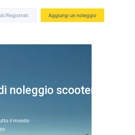
di/Registrati
Aggiungi un noleggio
i noleggio scooter a
utto il mondo
zzo