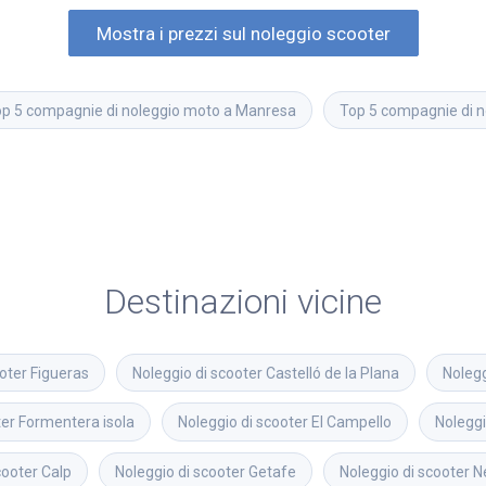
Mostra i prezzi sul noleggio scooter
p 5 compagnie di noleggio moto a Manresa
Top 5 compagnie di 
Destinazioni vicine
oter
Figueras
Noleggio di scooter
Castelló de la Plana
Nolegg
ter
Formentera isola
Noleggio di scooter
El Campello
Noleggi
cooter
Calp
Noleggio di scooter
Getafe
Noleggio di scooter
N