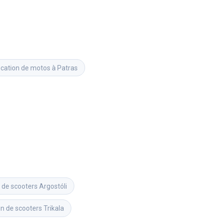
ocation de motos à Patras
 de scooters
Argostóli
on de scooters
Trikala