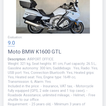
Évaluation
:
9.0
Moto
BMW K1600 GTL
Description
:
AIRPORT OFFICE.
Weight: 321 kg; Seat heights: 81 cm; Fuel capacity: 26.5 L;
Gasoline autonomy: 300 km; Saddlebags : Yes; Radio: Yes;
USB port: Yes; Connection Bluetooth: Yes; Heated grips:
Yes; Heated seat: Yes; Engine type: 1649 cc;
Transmission: 6; Alarm: Yes.
Included in the price: - Insurance, VAT tax; - Motorcycle
fully equipped (GPS, 2 side cases and 1 top case); -
Roadside Assistance; unlimited mileage; - Helmet; - Free
shuttle to our office.
Requirement: - 25 years old; - Minimum 3 years of