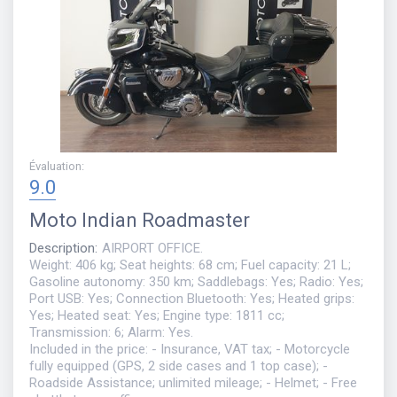
Évaluation
:
9.0
Moto
Indian Roadmaster
Description
:
AIRPORT OFFICE.
Weight: 406 kg; Seat heights: 68 cm; Fuel capacity: 21 L;
Gasoline autonomy: 350 km; Saddlebags: Yes; Radio: Yes;
Port USB: Yes; Connection Bluetooth: Yes; Heated grips:
Yes; Heated seat: Yes; Engine type: 1811 cc;
Transmission: 6; Alarm: Yes.
Included in the price: - Insurance, VAT tax; - Motorcycle
fully equipped (GPS, 2 side cases and 1 top case); -
Roadside Assistance; unlimited mileage; - Helmet; - Free