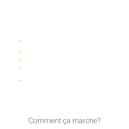
Location de Motos à
Barcelone à partir de
20€/jour – Comparez et
réservez en ligne
Comparez 942 entreprises de location
dans le monde
Meilleur Prix Garanti
Gérer votre réservation en ligne
Notations et évaluations vérifiées
Annulations GRATUITES sur la plupart
des réservations
Comment ça marche?