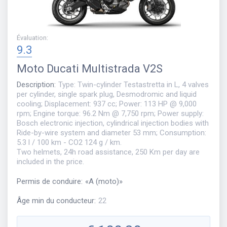
Évaluation
:
9.3
Moto
Ducati Multistrada V2S
Description
:
Type: Twin-cylinder Testastretta in L, 4 valves
per cylinder, single spark plug, Desmodromic and liquid
cooling; Displacement: 937 cc; Power: 113 HP @ 9,000
rpm; Engine torque: 96.2 Nm @ 7,750 rpm; Power supply:
Bosch electronic injection, cylindrical injection bodies with
Ride-by-wire system and diameter 53 mm; Consumption:
5.3 l / 100 km - CO2 124 g / km.
Two helmets, 24h road assistance, 250 Km per day are
included in the price.
Permis de conduire
:
«
A (moto)
»
Âge min du conducteur
:
22