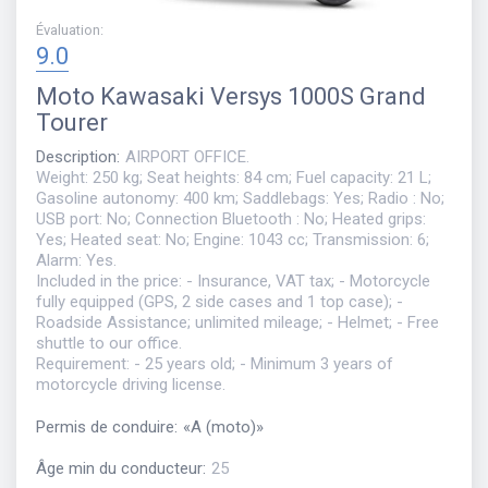
Évaluation
:
9.0
Moto
Kawasaki Versys 1000S Grand
Tourer
Description
:
AIRPORT OFFICE.
Weight: 250 kg; Seat heights: 84 cm; Fuel capacity: 21 L;
Gasoline autonomy: 400 km; Saddlebags: Yes; Radio : No;
USB port: No; Connection Bluetooth : No; Heated grips:
Yes; Heated seat: No; Engine: 1043 cc; Transmission: 6;
Alarm: Yes.
Included in the price: - Insurance, VAT tax; - Motorcycle
fully equipped (GPS, 2 side cases and 1 top case); -
Roadside Assistance; unlimited mileage; - Helmet; - Free
shuttle to our office.
Requirement: - 25 years old; - Minimum 3 years of
motorcycle driving license.
Permis de conduire
:
«
A (moto)
»
Âge min du conducteur
:
25