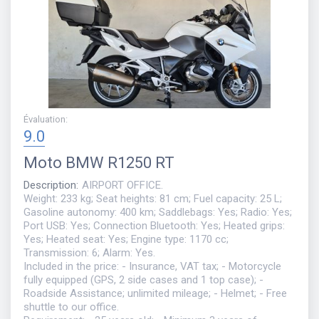
Évaluation
:
9.0
Moto
BMW R1250 RT
Description
:
AIRPORT OFFICE.
Weight: 233 kg; Seat heights: 81 cm; Fuel capacity: 25 L;
Gasoline autonomy: 400 km; Saddlebags: Yes; Radio: Yes;
Port USB: Yes; Connection Bluetooth: Yes; Heated grips:
Yes; Heated seat: Yes; Engine type: 1170 cc;
Transmission: 6; Alarm: Yes.
Included in the price: - Insurance, VAT tax; - Motorcycle
fully equipped (GPS, 2 side cases and 1 top case); -
Roadside Assistance; unlimited mileage; - Helmet; - Free
shuttle to our office.