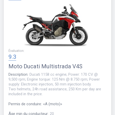
Évaluation
:
9.3
Moto
Ducati Multistrada V4S
Description
:
Ducati 1158 cc engine; Power: 170 CV @
9,500 rpm; Engine torque: 125 Nm @ 8.750 rpm; Power
supply: Electronic injection, 50 mm injection body.
Two helmets, 24h road assistance, 250 Km per day are
included in the price.
Permis de conduire
:
«
A (moto)
»
Âge min du conducteur
:
20