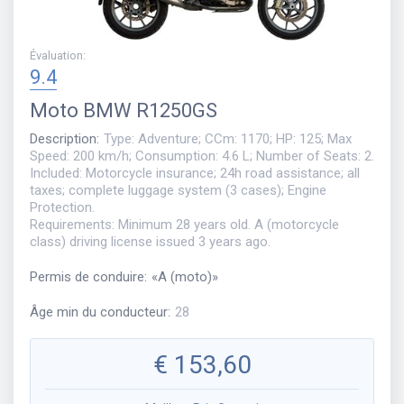
Évaluation
:
9.4
Moto
BMW R1250GS
Description
:
Type: Adventure; CCm: 1170; HP: 125; Max
Speed: 200 km/h; Consumption: 4.6 L; Number of Seats: 2.
Included: Motorcycle insurance; 24h road assistance; all
taxes; complete luggage system (3 cases); Engine
Protection.
Requirements: Minimum 28 years old. A (motorcycle
class) driving license issued 3 years ago.
Permis de conduire
:
«
A (moto)
»
Âge min du conducteur
:
28
€
153,60