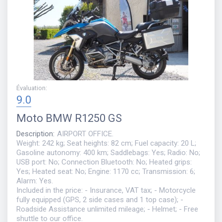
Évaluation
:
9.0
Moto
BMW R1250 GS
Description
:
AIRPORT OFFICE.
Weight: 242 kg; Seat heights: 82 cm; Fuel capacity: 20 L;
Gasoline autonomy: 400 km; Saddlebags: Yes; Radio: No;
USB port: No; Connection Bluetooth: No; Heated grips:
Yes; Heated seat: No; Engine: 1170 cc; Transmission: 6;
Alarm: Yes.
Included in the price: - Insurance, VAT tax; - Motorcycle
fully equipped (GPS, 2 side cases and 1 top case); -
Roadside Assistance unlimited mileage; - Helmet; - Free
shuttle to our office.