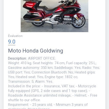
Évaluation
:
9.0
Moto
Honda Goldwing
Description
:
AIRPORT OFFICE.
Weight: 410 kg; Seat heights: 74 cm; Fuel capacity: 25 L;
Gasoline autonomy: 350 km; Saddlebags: Yes; Radio: Yes;
USB port: Yes; Connection Bluetooth: No; Heated grips:
Yes; Heated seat: Yes; Engine type: 1832 cc;
Transmission: 5; Alarm: Yes.
Included in the price: - Insurance, VAT tax; - Motorcycle
fully equipped (GPS, 2 side cases and 1 top case); -
Roadside Assistance unlimited mileage; - Helmet; - Free
shuttle to our office.
Requirement: - 25 years old; - Minimum 3 years of