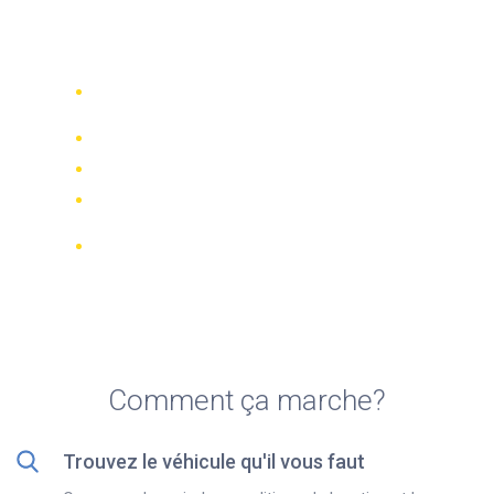
Top 5 agences de location
de motos à Vic
Comparez 942 entreprises de location
dans le monde
Meilleur Prix Garanti
Gérer votre réservation en ligne
Notations et évaluations vérifiées
Annulations GRATUITES sur la plupart
des réservations
Comment ça marche?
Trouvez le véhicule qu'il vous faut