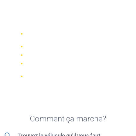
Top 5 des meilleures
sociétés de location de
scooters à Glyfada
Comparez 942 entreprises de location
dans le monde
Meilleur Prix Garanti
Gérer votre réservation en ligne
Notations et évaluations vérifiées
Annulations GRATUITES sur la plupart
des réservations
Comment ça marche?
Trouvez le véhicule qu'il vous faut