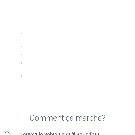
Top 5 des meilleures
sociétés de location de
scooters à Gerakas
Comparez 942 entreprises de location
dans le monde
Meilleur Prix Garanti
Gérer votre réservation en ligne
Notations et évaluations vérifiées
Annulations GRATUITES sur la plupart
des réservations
Comment ça marche?
Trouvez le véhicule qu'il vous faut