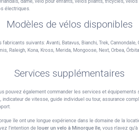
néerlandais, dame, vélo pour enfants, vélos pliants, tricycles, vé
s électriques.
Modèles de vélos disponibles
fabricants suivants: Avanti, Batavus, Bianchi, Trek, Cannondale, C
mis, Raleigh, Kona, Kross, Merida, Mongoose, Next, Orbea, Órbit
Services supplémentaires
vous pouvez également commander les services et équipements 
s, indicateur de vitesse, guide individuel ou tour, assurance complè
oport.
rque île ont une longue expérience dans le domaine de la locati
ez l'intention de
louer un velo à Minorque île
, vous n'avez qu'à