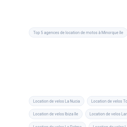
Top 5 agences de location de motos à Minorque île
Location de velos
La Nucia
Location de velos
To
Location de velos
Ibiza île
Location de velos
Lan
Location de velos
La Palma
Location de velos
L