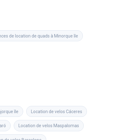
ces de location de quads à Minorque île
jorque île
Location de velos
Cáceres
aró
Location de velos
Maspalomas
on de velos
Barcelone