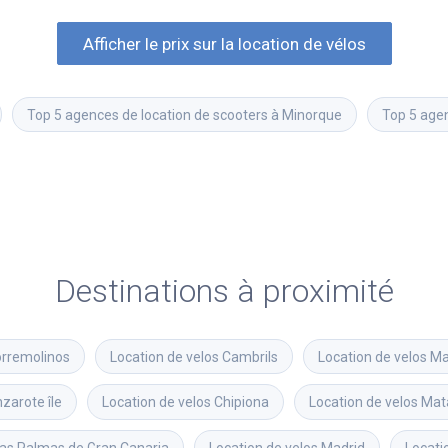
Afficher le prix sur la location de vélos
Top 5 agences de location de scooters à Minorque
Top 5 agen
Destinations à proximité
rremolinos
Location de velos
Cambrils
Location de velos
Ma
zarote île
Location de velos
Chipiona
Location de velos
Mat
as Palmas de Gran Canaria
Location de velos
Madrid
Locati