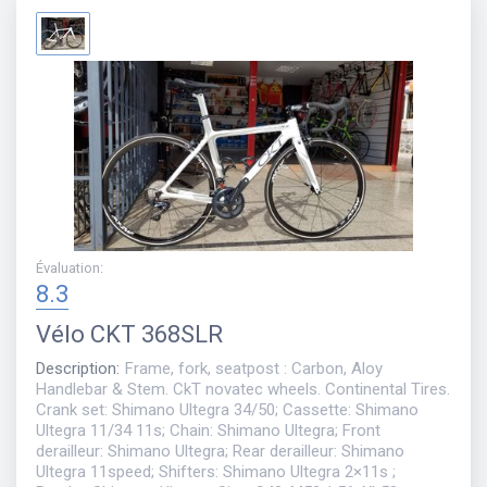
Évaluation
:
8.3
Vélo
CKT 368SLR
Description
:
Frame, fork, seatpost : Carbon, Aloy
Handlebar & Stem. CkT novatec wheels. Continental Tires.
Crank set: Shimano Ultegra 34/50; Cassette: Shimano
Ultegra 11/34 11s; Chain: Shimano Ultegra; Front
derailleur: Shimano Ultegra; Rear derailleur: Shimano
Ultegra 11speed; Shifters: Shimano Ultegra 2×11s ;