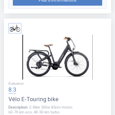
Évaluation
:
8.3
Vélo
E-Touring bike
Description
:
E-Bike 500w 85nm motor;
60-70 km eco; 40-50 km turbo.