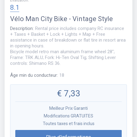
Évaluation
:
8.1
Vélo
Man City Bike - Vintage Style
Description
:
Rental price includes company RC insurance
+ Taxes + Basket + Lock + Lights + Map + Free
assistance in case of breakdown or flat tire in resort area
in opening hours.
Bicycle model retro man aluminum frame wheel 28";
Frame: TRK ALU; Fork: Hi-Ten Oval Tig; Shifting Lever
controls: Shimano RS 36.
Âge min du conducteur
:
18
€
7,33
Meilleur Prix Garanti
Modifications GRATUITES
Toutes taxes et frais inclus
Plus d'informations