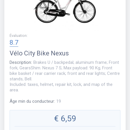
Évaluation
:
8.7
Vélo
City Bike Nexus
Description
:
Brakes U / backpedal; aluminum frame; Front
fork; GearsShim. Nexus 7 S; Max payload: 90 Kg; Front
bike basket / rear carrier rack; front and rear lights; Centre
stands; Bell.
Included: taxes, helmet, repair kit, lock, and map of the
area.
Âge min du conducteur
:
19
€
6,59