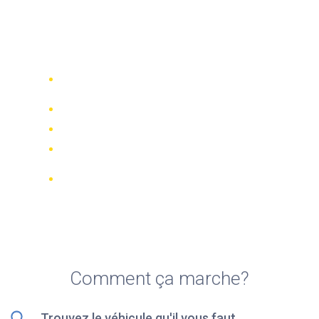
Top 5 des meilleures
locations de vélo à Grande
Canarie île
Comparez 942 entreprises de location
dans le monde
Meilleur Prix Garanti
Gérer votre réservation en ligne
Notations et évaluations vérifiées
Annulations GRATUITES sur la plupart
des réservations
Comment ça marche?
Trouvez le véhicule qu'il vous faut