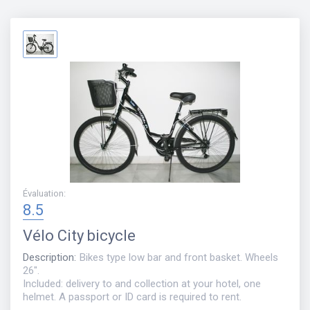
Évaluation
:
8.5
Vélo
City bicycle
Description
:
Bikes type low bar and front basket. Wheels
26".
Included: delivery to and collection at your hotel, one
helmet. A passport or ID card is required to rent.