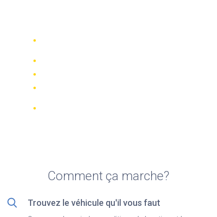
Top 5 des meilleures
locations de vélo à Chipiona
Comparez 942 entreprises de location
dans le monde
Meilleur Prix Garanti
Gérer votre réservation en ligne
Notations et évaluations vérifiées
Annulations GRATUITES sur la plupart
des réservations
Comment ça marche?
Trouvez le véhicule qu'il vous faut