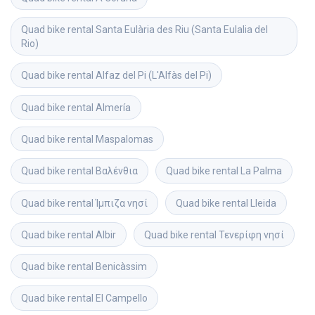
Quad bike rental
Santa Eulària des Riu (Santa Eulalia del 
Rio)
Quad bike rental
Alfaz del Pi (L'Alfàs del Pi)
Quad bike rental
Almería
Quad bike rental
Maspalomas
Quad bike rental
Βαλένθια
Quad bike rental
La Palma
Quad bike rental
Ίμπιζα νησί
Quad bike rental
Lleida
Quad bike rental
Albir
Quad bike rental
Τενερίφη νησί
Quad bike rental
Benicàssim
Quad bike rental
El Campello