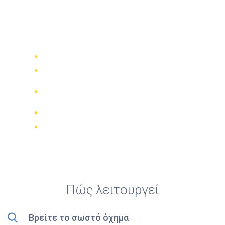
Top 5 ενοικιάσεις
καλύτερων τετρακίνων
στην πόλη Santa Lucía
Συγκρίνετε 942 εταιρίες ενοικίασης
Εγγύηση καλύτερης τιμής
Διαχειριστείτε την κράτησή σας
online
Έγκυρες κριτικές
Δωρεάν ακύρωση
Πώς λειτουργεί
Βρείτε το σωστό όχημα