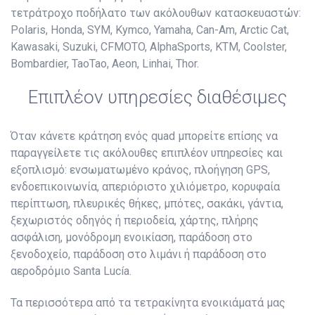
τετράτροχο ποδήλατο των ακόλουθων κατασκευαστών:
Polaris, Honda, SYM, Kymco, Yamaha, Can-Am, Arctic Cat,
Kawasaki, Suzuki, CFMOTO, AlphaSports, KTM, Coolster,
Bombardier, TaoTao, Aeon, Linhai, Thor.
Επιπλέον υπηρεσίες διαθέσιμες
Όταν κάνετε κράτηση ενός quad μπορείτε επίσης να
παραγγείλετε τις ακόλουθες επιπλέον υπηρεσίες και
εξοπλισμό: ενσωματωμένο κράνος, πλοήγηση GPS,
ενδοεπικοινωνία, απεριόριστο χιλιόμετρο, κορυφαία
περίπτωση, πλευρικές θήκες, μπότες, σακάκι, γάντια,
ξεχωριστός οδηγός ή περιοδεία, χάρτης, πλήρης
ασφάλιση, μονόδρομη ενοικίαση, παράδοση στο
ξενοδοχείο, παράδοση στο λιμάνι ή παράδοση στο
αεροδρόμιο Santa Lucía.
Τα περισσότερα από τα τετρακίνητα ενοικιάματά μας