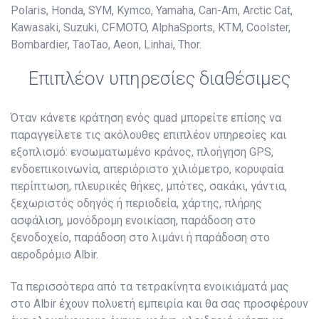
Polaris, Honda, SYM, Kymco, Yamaha, Can-Am, Arctic Cat,
Kawasaki, Suzuki, CFMOTO, AlphaSports, KTM, Coolster,
Bombardier, TaoTao, Aeon, Linhai, Thor.
Επιπλέον υπηρεσίες διαθέσιμες
Όταν κάνετε κράτηση ενός quad μπορείτε επίσης να
παραγγείλετε τις ακόλουθες επιπλέον υπηρεσίες και
εξοπλισμό: ενσωματωμένο κράνος, πλοήγηση GPS,
ενδοεπικοινωνία, απεριόριστο χιλιόμετρο, κορυφαία
περίπτωση, πλευρικές θήκες, μπότες, σακάκι, γάντια,
ξεχωριστός οδηγός ή περιοδεία, χάρτης, πλήρης
ασφάλιση, μονόδρομη ενοικίαση, παράδοση στο
ξενοδοχείο, παράδοση στο λιμάνι ή παράδοση στο
αεροδρόμιο Albir.
Τα περισσότερα από τα τετρακίνητα ενοικιάματά μας
στο Albir έχουν πολυετή εμπειρία και θα σας προσφέρουν