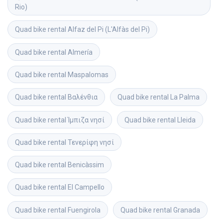
Rio)
Quad bike rental
Alfaz del Pi (L'Alfàs del Pi)
Quad bike rental
Almería
Quad bike rental
Maspalomas
Quad bike rental
Βαλένθια
Quad bike rental
La Palma
Quad bike rental
Ίμπιζα νησί
Quad bike rental
Lleida
Quad bike rental
Τενερίφη νησί
Quad bike rental
Benicàssim
Quad bike rental
El Campello
Quad bike rental
Fuengirola
Quad bike rental
Granada