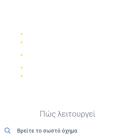
Top 5 ενοικιάσεις
καλύτερων τετρακίνων
στην πόλη Albir
Συγκρίνετε 942 εταιρίες ενοικίασης
Εγγύηση καλύτερης τιμής
Διαχειριστείτε την κράτησή σας
online
Έγκυρες κριτικές
Δωρεάν ακύρωση
Πώς λειτουργεί
Βρείτε το σωστό όχημα