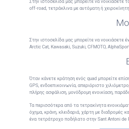
Στην ιστοσελίδα μας μπορείτε να νοικιάσετε 
off-road, τετράκλινα με αυτόματη ή χειροκίνητη
Μο
Στην ιστοσελίδα μας μπορείτε να νοικιάσετε 
Arctic Cat, Kawasaki, Suzuki, CFMOTO, AlphaSports
Όταν κάνετε κράτηση ενός quad μπορείτε επίσ
GPS, ενδοεπικοινωνία, απεριόριστο χιλιόμετρο,
πλήρης ασφάλιση, μονόδρομη ενοικίαση, παράδ
Τα περισσότερα από τα τετρακίνητα ενοικιάματ
όχημα, κράνη, κλειδαριά, χάρτη με διαδρομές κ
ένα τετράτροχο ποδήλατο στην Sant Antoni de 