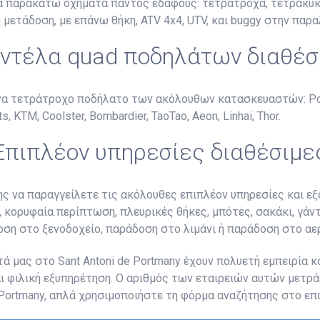
τα παρακάτω οχήματα παντός εδάφους: τετράτροχα, τετρακύκ
 μετάδοση, με επάνω θήκη, ATV 4x4, UTV, και buggy στην παρα
ντέλα quad ποδηλάτων διαθέσ
ένα τετράτροχο ποδήλατο των ακόλουθων κατασκευαστών: Pola
, KTM, Coolster, Bombardier, TaoTao, Aeon, Linhai, Thor.
Επιπλέον υπηρεσίες διαθέσιμε
ης να παραγγείλετε τις ακόλουθες επιπλέον υπηρεσίες και 
 κορυφαία περίπτωση, πλευρικές θήκες, μπότες, σακάκι, γάντ
οση στο ξενοδοχείο, παράδοση στο λιμάνι ή παράδοση στο αε
ά μας στο Sant Antoni de Portmany έχουν πολυετή εμπειρία 
αι φιλική εξυπηρέτηση. Ο αριθμός των εταιρειών αυτών μετρά
Portmany, απλά χρησιμοποιήστε τη φόρμα αναζήτησης στο επά