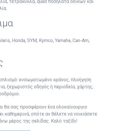
λια, τετράκυκλα, quad ποδήλατα οδικών και
λία.
ιμα
ris, Honda, SYM, Kymco, Yamaha, Can-Am,
ς
εξοπλισμό: ενσωματωμένο κράνος, πλοήγηση
ια, ξεχωριστός οδηγός ή περιοδεία, χάρτης,
ροδρόμιο.
και θα σας προσφέρουν ένα ολοκαίνουργιο
ει καθημερινά, οπότε αν θέλετε να νοικιάσετε
νω μέρος της σελίδας. Καλό ταξίδι!