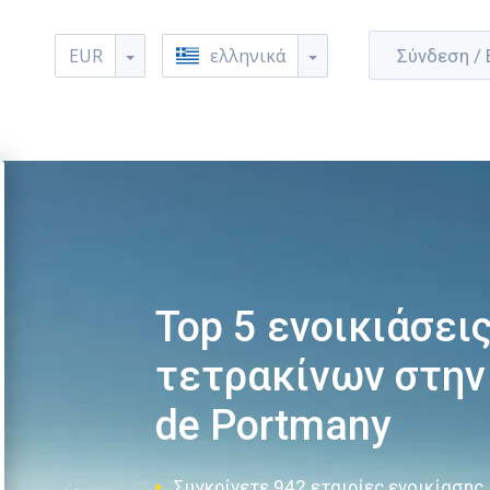
EUR
ελληνικά
Σύνδεση /
Top 5 ενοικιάσει
τετρακίνων στην 
de Portmany
Συγκρίνετε 942 εταιρίες ενοικίασης