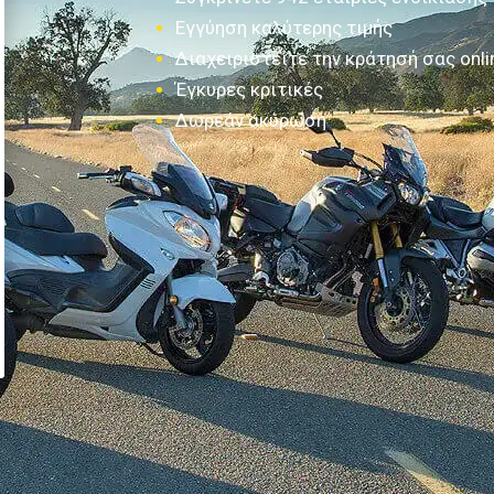
Εγγύηση καλύτερης τιμής
Διαχειριστείτε την κράτησή σας onli
Έγκυρες κριτικές
Δωρεάν ακύρωση