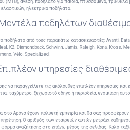
ού (MTB), άνεση, ποδήλατο για παιδιά, πτυσσόμενα, τρίκυκλα 
α ελαστικών, ηλεκτρικά ποδήλατα.
Μοντέλα ποδηλάτων διαθέσιμ
α ποδήλατο από τους παρακάτω κατασκευαστές: Avanti, Batavus,
 Ideal, K2, Diamondback, Schwinn, Jamis, Raleigh, Kona, Kross, Me
mano, Vélo, Specialized.
Επιπλέον υπηρεσίες διαθέσιμε
ης να παραγγείλετε τις ακόλουθες επιπλέον υπηρεσίες και ε
ντια, ταχύμετρο, ξεχωριστό οδηγό ή περιοδεία, ενοικίαση αυ
 στο Αρόνα έχουν πολυετή εμπειρία και θα σας προσφέρουν έ
υπηρέτηση. Ο αριθμός των εταιρειών αυτών μετράει καθημεριν
 φόρμα αναζήτησης στο επάνω μέρος της σελίδας. Καλό ταξί