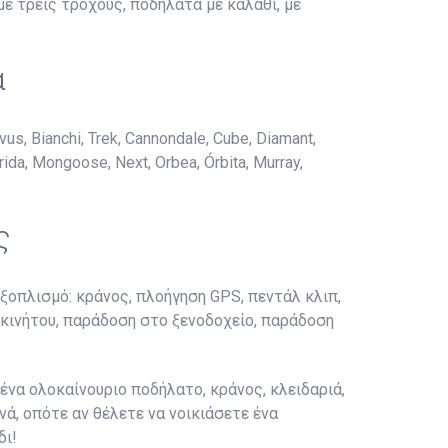
με τρεις τροχούς, ποδήλατα με καλάθι, με
α
 Bianchi, Trek, Cannondale, Cube, Diamant,
rida, Mongoose, Next, Orbea, Órbita, Murray,
ς
ξοπλισμό: κράνος, πλοήγηση GPS, πεντάλ κλιπ,
τοκινήτου, παράδοση στο ξενοδοχείο, παράδοση
να ολοκαίνουριο ποδήλατο, κράνος, κλειδαριά,
ά, οπότε αν θέλετε να νοικιάσετε ένα
δι!