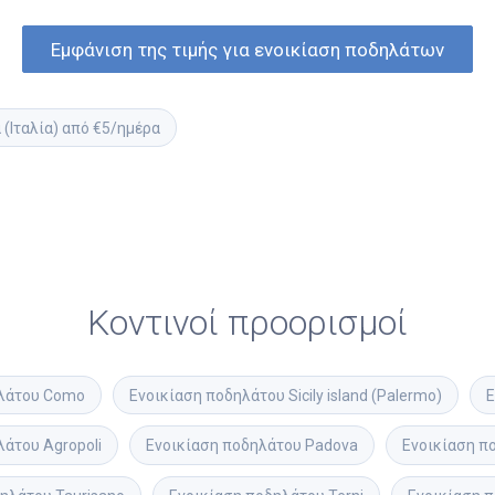
Εμφάνιση της τιμής για ενοικίαση ποδηλάτων
 (Ιταλία) από €5/ημέρα
Κοντινοί προορισμοί
λάτου
Como
Ενοικίαση ποδηλάτου
Sicily island (Palermo)
Ε
λάτου
Agropoli
Ενοικίαση ποδηλάτου
Padova
Ενοικίαση π