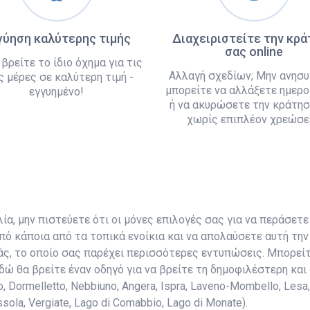
γύηση καλύτερης τιμής
Διαχειριστείτε την κρ
σας online
 βρείτε το ίδιο όχημα για τις
Αλλαγή σχεδίων; Μην ανησυ
ς μέρες σε καλύτερη τιμή -
μπορείτε να αλλάξετε ημερο
εγγυημένο!
ή να ακυρώσετε την κράτησ
χωρίς επιπλέον χρεώσει
α, μην πιστεύετε ότι οι μόνες επιλογές σας για να περάσετε 
ό κάποια από τα τοπικά ενοίκια και να απολαύσετε αυτή την 
άς, το οποίο σας παρέχει περισσότερες εντυπώσεις. Μπορεί
Εδώ θα βρείτε έναν οδηγό για να βρείτε τη δημοφιλέστερη κα
, Dormelletto, Nebbiuno, Angera, Ispra, Laveno-Mombello, Lesa, 
ola, Vergiate, Lago di Comabbio, Lago di Monate).