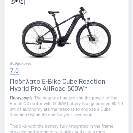
Βαθμολογία
:
7.5
Ποδήλατο
E-Bike Cube Reaction
Hybrid Pro AllRoad 500Wh
Περιγραφή
:
The beauty of nature and the power of the
Bosch CX motor with 500kW battery that guarantee 80-90
km of autonomy are the reasons to choose a Cube
Reaction Hybrid Allroad for your excursion!
This bike with the battery fully integrated in the frame
provides performance, versatility and also a more