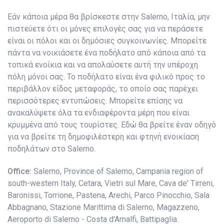
Εάν κάποια μέρα θα βρίσκεστε στην Salerno, Ιταλία, μην
πιστεύετε ότι οι μόνες επιλογές σας για να περάσετε
είναι οι πόλοι και οι δημόσιες συγκοινωνίες. Μπορείτε
πάντα να νοικιάσετε ένα ποδήλατο από κάποια από τα
τοπικά ενοίκια και να απολαύσετε αυτή την υπέροχη
πόλη μόνοι σας. Το ποδήλατο είναι ένα φιλικό προς το
περιβάλλον είδος μεταφοράς, το οποίο σας παρέχει
περισσότερες εντυπώσεις. Μπορείτε επίσης να
ανακαλύψετε όλα τα ενδιαφέροντα μέρη που είναι
κρυμμένα από τους τουρίστες. Εδώ θα βρείτε έναν οδηγό
για να βρείτε τη δημοφιλέστερη και φτηνή ενοικίαση
ποδηλάτων στο Salerno.
Office:
Salerno, Province of Salerno, Campania region of
south-western Italy, Cetara, Vietri sul Mare, Cava de' Tirreni,
Baronissi, Torrione, Pastena, Arechi, Parco Pinocchio, Sala
Abbagnano, Stazione Marittima di Salerno, Magazzeno,
Aeroporto di Salerno - Costa d'Amalfi, Battipaglia.