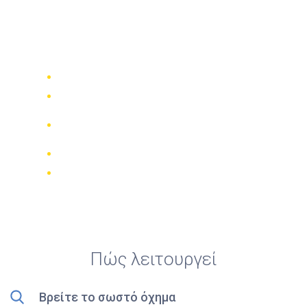
Top 5 καλύτερα
ενοικιάσεις ποδηλάτων
στο Salerno
Συγκρίνετε 942 εταιρίες ενοικίασης
Εγγύηση καλύτερης τιμής
Διαχειριστείτε την κράτησή σας
online
Έγκυρες κριτικές
Δωρεάν ακύρωση
Πώς λειτουργεί
Βρείτε το σωστό όχημα