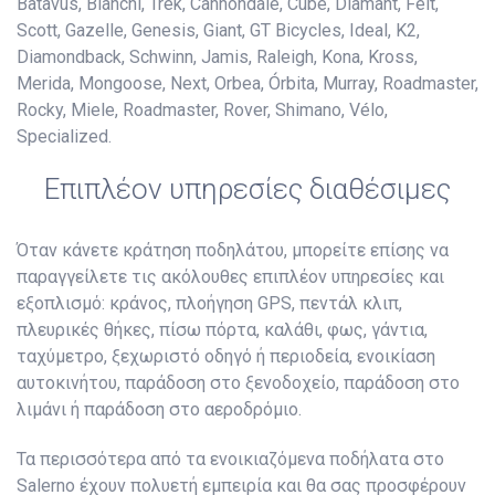
Batavus, Bianchi, Trek, Cannondale, Cube, Diamant, Felt,
Scott, Gazelle, Genesis, Giant, GT Bicycles, Ideal, K2,
Diamondback, Schwinn, Jamis, Raleigh, Kona, Kross,
Merida, Mongoose, Next, Orbea, Órbita, Murray, Roadmaster,
Rocky, Miele, Roadmaster, Rover, Shimano, Vélo,
Specialized.
Επιπλέον υπηρεσίες διαθέσιμες
Όταν κάνετε κράτηση ποδηλάτου, μπορείτε επίσης να
παραγγείλετε τις ακόλουθες επιπλέον υπηρεσίες και
εξοπλισμό: κράνος, πλοήγηση GPS, πεντάλ κλιπ,
πλευρικές θήκες, πίσω πόρτα, καλάθι, φως, γάντια,
ταχύμετρο, ξεχωριστό οδηγό ή περιοδεία, ενοικίαση
αυτοκινήτου, παράδοση στο ξενοδοχείο, παράδοση στο
λιμάνι ή παράδοση στο αεροδρόμιο.
Τα περισσότερα από τα ενοικιαζόμενα ποδήλατα στο
Salerno έχουν πολυετή εμπειρία και θα σας προσφέρουν