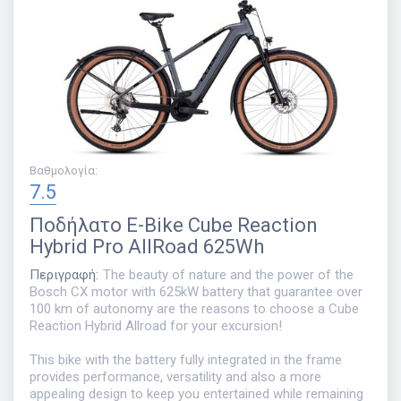
Βαθμολογία
:
7.5
Ποδήλατο
E-Bike Cube Reaction
Hybrid Pro AllRoad 625Wh
Περιγραφή
:
The beauty of nature and the power of the
Bosch CX motor with 625kW battery that guarantee over
100 km of autonomy are the reasons to choose a Cube
Reaction Hybrid Allroad for your excursion!
This bike with the battery fully integrated in the frame
provides performance, versatility and also a more
appealing design to keep you entertained while remaining