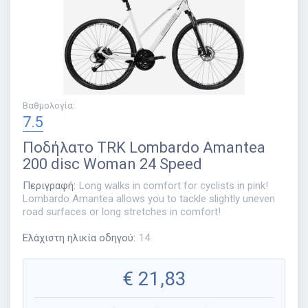
Βαθμολογία
:
7.5
Ποδήλατο
TRK Lombardo Amantea
200 disc Woman 24 Speed
Περιγραφή
:
Long walks in comfort for cyclists in pink!
Lombardo Amantea allows you to tackle slightly uneven
road surfaces or long stretches in comfort!
Ελάχιστη ηλικία οδηγού
:
14
€
21,83