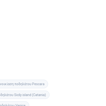
νοικίαση ποδηλάτου
Pescara
οδηλάτου
Sicily island (Catania)
ποδηλάτου
Venice