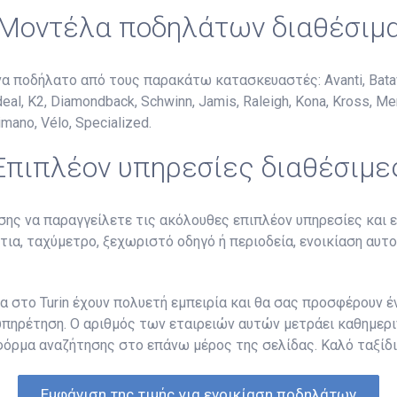
Μοντέλα ποδηλάτων διαθέσιμ
α ποδήλατο από τους παρακάτω κατασκευαστές: Avanti, Batavus,
 Ideal, K2, Diamondback, Schwinn, Jamis, Raleigh, Kona, Kross, Me
mano, Vélo, Specialized.
Επιπλέον υπηρεσίες διαθέσιμε
ης να παραγγείλετε τις ακόλουθες επιπλέον υπηρεσίες και ε
ντια, ταχύμετρο, ξεχωριστό οδηγό ή περιοδεία, ενοικίαση αυ
 στο Turin έχουν πολυετή εμπειρία και θα σας προσφέρουν έν
υπηρέτηση. Ο αριθμός των εταιρειών αυτών μετράει καθημεριν
φόρμα αναζήτησης στο επάνω μέρος της σελίδας. Καλό ταξίδι
Εμφάνιση της τιμής για ενοικίαση ποδηλάτων