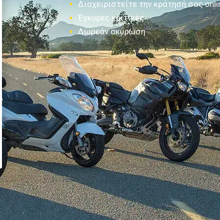
Διαχειριστείτε την κράτησή σας onli
Έγκυρες κριτικές
Δωρεάν ακύρωση