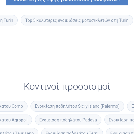
η Turin
Top 5 καλύτερες ενοικιάσεις μοτοσικλετών στη Turin
Κοντινοί προορισμοί
λάτου
Como
Ενοικίαση ποδηλάτου
Sicily island (Palermo)
Ε
λάτου
Agropoli
Ενοικίαση ποδηλάτου
Padova
Ενοικίαση π
δηλάτου
Taurisano
Ενοικίαση ποδηλάτου
Terni
Ενοικίαση 