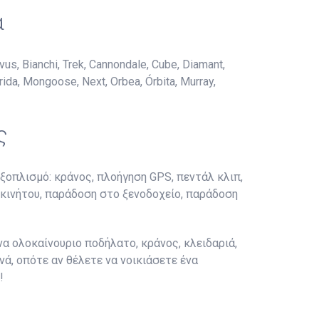
α
 Bianchi, Trek, Cannondale, Cube, Diamant,
rida, Mongoose, Next, Orbea, Órbita, Murray,
ς
ξοπλισμό: κράνος, πλοήγηση GPS, πεντάλ κλιπ,
τοκινήτου, παράδοση στο ξενοδοχείο, παράδοση
α ολοκαίνουριο ποδήλατο, κράνος, κλειδαριά,
ά, οπότε αν θέλετε να νοικιάσετε ένα
!