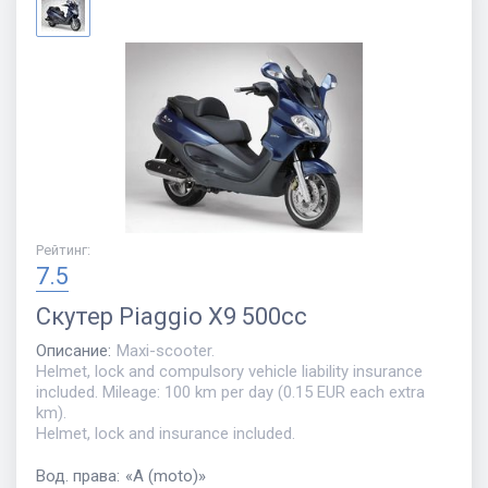
Рейтинг
:
7.5
Скутер
Piaggio X9 500cc
Описание
:
Maxi-scooter.
Helmet, lock and compulsory vehicle liability insurance
included. Mileage: 100 km per day (0.15 EUR each extra
km).
Helmet, lock and insurance included.
Вод. права
:
«
A (moto)
»