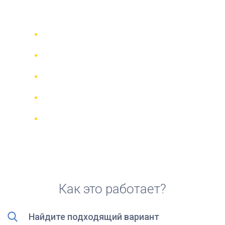
скутера в Мадриде
Сравни 942 прокатные компании в
70 странах
Гарантия Лучшей Цены
Управляйте своим бронированием
онлайн
Реальные отзывы и рейтинги
Бесплатная отмена для большинства
броней
Как это работает?
Найдите подходящий вариант