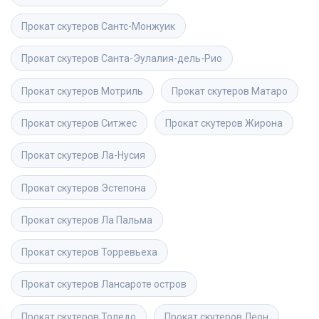
Прокат скутеров
Сантс-Монжуик
Прокат скутеров
Санта-Эулалия-дель-Рио
Прокат скутеров
Мотриль
Прокат скутеров
Матаро
Прокат скутеров
Ситжес
Прокат скутеров
Жирона
Прокат скутеров
Ла-Нусия
Прокат скутеров
Эстепона
Прокат скутеров
Ла Пальма
Прокат скутеров
Торревьеха
Прокат скутеров
Лансароте остров
Прокат скутеров
Толедо
Прокат скутеров
Леон