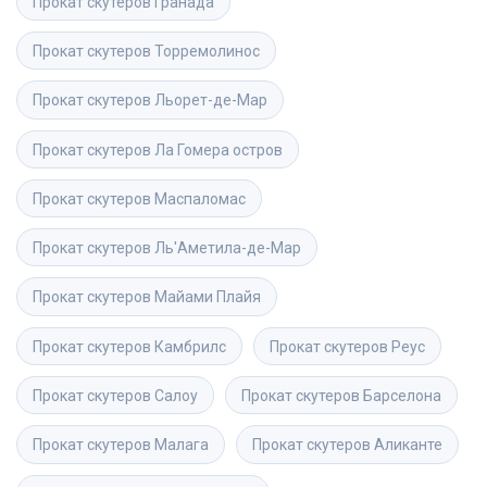
Прокат скутеров
Гранада
Прокат скутеров
Торремолинос
Прокат скутеров
Льорет-де-Мар
Прокат скутеров
Ла Гомера остров
Прокат скутеров
Маспаломас
Прокат скутеров
Ль'Аметила-де-Мар
Прокат скутеров
Майами Плайя
Прокат скутеров
Камбрилс
Прокат скутеров
Реус
Прокат скутеров
Салоу
Прокат скутеров
Барселона
Прокат скутеров
Малага
Прокат скутеров
Аликанте