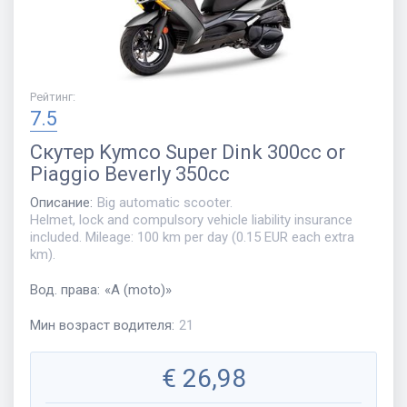
Рейтинг
:
7.5
Скутер
Kymco Super Dink 300cc or
Piaggio Beverly 350cc
Описание
:
Big automatic scooter.
Helmet, lock and compulsory vehicle liability insurance
included. Mileage: 100 km per day (0.15 EUR each extra
km).
Вод. права
:
«
A (moto)
»
Мин возраст водителя
:
21
€
26,98