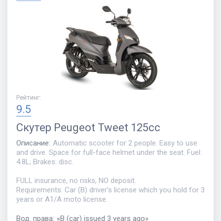
Рейтинг
:
9.5
Скутер
Peugeot Tweet 125cc
Описание
:
Automatic scooter for 2 people. Easy to use
and drive. Space for full-face helmet under the seat. Fuel:
4.8L; Brakes: disc.
FULL insurance, no risks, NO deposit.
Requirements: Car (B) driver's license which you hold for 3
years or A1/A moto license.
Вод. права
:
«
B (car) issued 3 years ago
»