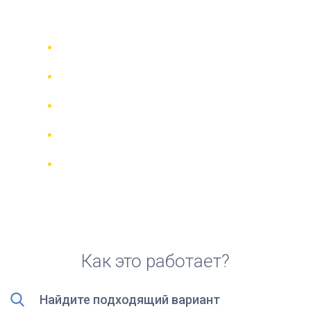
аренды скутера в Леоне
Сравни 942 прокатные компании в
70 странах
Гарантия Лучшей Цены
Управляйте своим бронированием
онлайн
Реальные отзывы и рейтинги
Бесплатная отмена для большинства
броней
Как это работает?
Найдите подходящий вариант