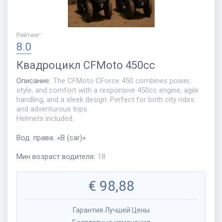
Рейтинг
:
8.0
Квадроцикл
CFMoto 450cc
Описание
:
The CFMoto CForce 450 combines power,
style, and comfort with a responsive 450cc engine, agile
handling, and a sleek design. Perfect for both city rides
and adventurous trips.
Helmets included.
Вод. права
:
«
B (car)
»
Мин возраст водителя
:
18
€
98,88
Гарантия Лучшей Цены