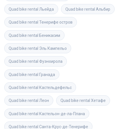
Quad bike rental
Льейда
Quad bike rental
Альбир
Quad bike rental
Тенерифе остров
Quad bike rental
Беникасим
Quad bike rental
Эль Кампельо
Quad bike rental
Фуэнхирола
Quad bike rental
Гранада
Quad bike rental
Кастельдефельс
Quad bike rental
Леон
Quad bike rental
Хетафе
Quad bike rental
Кастельон-де-ла-Плана
Quad bike rental
Санта-Крус-де-Тенерифе