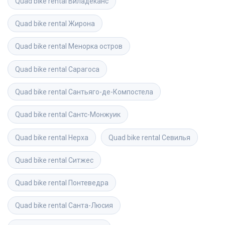
Quad bike rental
Виладеканс
Quad bike rental
Жирона
Quad bike rental
Менорка остров
Quad bike rental
Сарагоса
Quad bike rental
Сантьяго-де-Компостела
Quad bike rental
Сантс-Монжуик
Quad bike rental
Нерха
Quad bike rental
Севилья
Quad bike rental
Ситжес
Quad bike rental
Понтеведра
Quad bike rental
Санта-Люсия