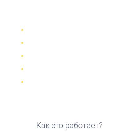
аренды квадроцикла в
Марбелье
Сравни 942 прокатные компании в
70 странах
Гарантия Лучшей Цены
Управляйте своим бронированием
онлайн
Реальные отзывы и рейтинги
Бесплатная отмена для большинства
броней
Как это работает?