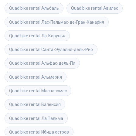
Quad bike rental
Альбаль
Quad bike rental
Авилес
Quad bike rental
Лас-Пальмас-де-Гран-Канария
Quad bike rental
Ла-Корунья
Quad bike rental
Санта-Эулалия-дель-Рио
Quad bike rental
Альфас-дель-Пи
Quad bike rental
Альмерия
Quad bike rental
Маспаломас
Quad bike rental
Валенсия
Quad bike rental
Ла Пальма
Quad bike rental
Ибица остров