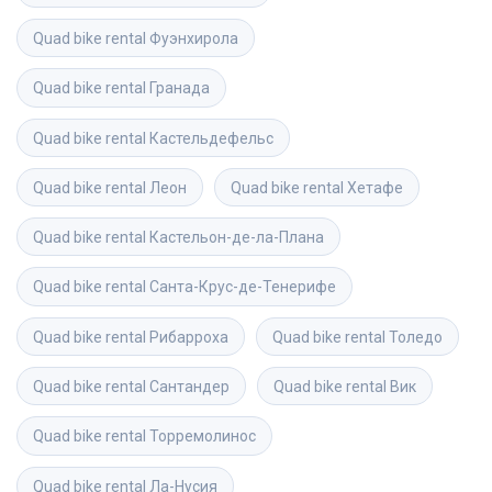
Quad bike rental
Фуэнхирола
Quad bike rental
Гранада
Quad bike rental
Кастельдефельс
Quad bike rental
Леон
Quad bike rental
Хетафе
Quad bike rental
Кастельон-де-ла-Плана
Quad bike rental
Санта-Крус-де-Тенерифе
Quad bike rental
Рибарроха
Quad bike rental
Толедо
Quad bike rental
Сантандер
Quad bike rental
Вик
Quad bike rental
Торремолинос
Quad bike rental
Ла-Нусия