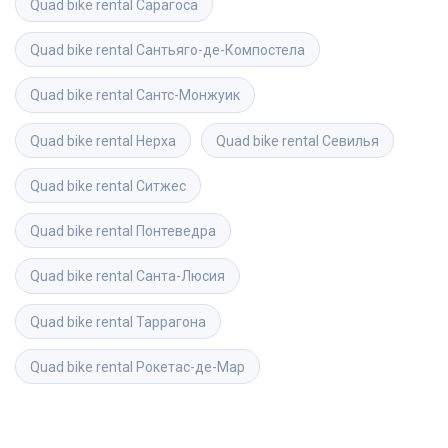
Quad bike rental
Сарагоса
Quad bike rental
Сантьяго-де-Компостела
Quad bike rental
Сантс-Монжуик
Quad bike rental
Нерха
Quad bike rental
Севилья
Quad bike rental
Ситжес
Quad bike rental
Понтеведра
Quad bike rental
Санта-Люсия
Quad bike rental
Таррагона
Quad bike rental
Рокетас-де-Мар