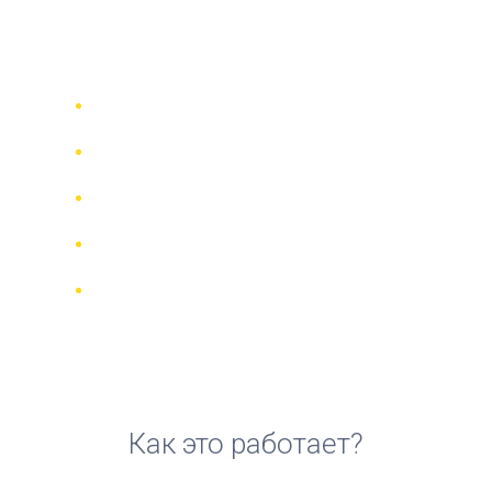
аренды квадроцикла на
Ибице
Сравни 942 прокатные компании в
70 странах
Гарантия Лучшей Цены
Управляйте своим бронированием
онлайн
Реальные отзывы и рейтинги
Бесплатная отмена для большинства
броней
Как это работает?