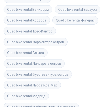
Quad bike rental
Бенидорм
Quad bike rental
Басаури
Quad bike rental
Кордоба
Quad bike rental
Фигерас
Quad bike rental
Трес-Кантос
Quad bike rental
Форментера остров
Quad bike rental
Альтеа
Quad bike rental
Лансароте остров
Quad bike rental
Фуэртевентура остров
Quad bike rental
Льорет-де-Мар
Quad bike rental
Мадрид
Quad bike rental
Майрена-дель-Альхарафе