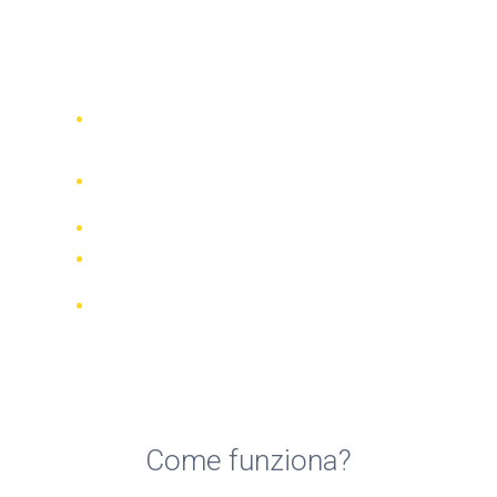
Top 5 compagnie di noleggio
quad a Minorca isola
Confronta 942 società di noleggio in
tutto il mondo
Garanzia della Corrispondenza di
Prezzo
Gestisci la tua prenotazione online
Recensioni e valutazioni verificate
Cancellazioni GRATUITE per la
maggior parte delle prenotazioni
Come funziona?