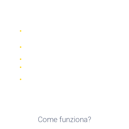
Top 5 compagnie di noleggio
quad a Annemasse
Confronta 942 società di noleggio in
tutto il mondo
Garanzia della Corrispondenza di
Prezzo
Gestisci la tua prenotazione online
Recensioni e valutazioni verificate
Cancellazioni GRATUITE per la
maggior parte delle prenotazioni
Come funziona?