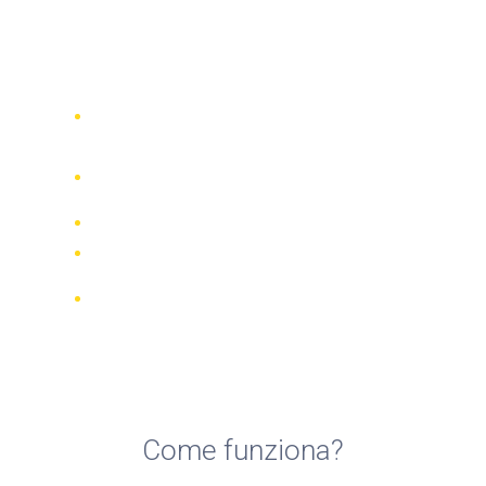
Top 5 migliori noleggi di
biciclette a Dam Mon
Confronta 942 società di noleggio in
tutto il mondo
Garanzia della Corrispondenza di
Prezzo
Gestisci la tua prenotazione online
Recensioni e valutazioni verificate
Cancellazioni GRATUITE per la
maggior parte delle prenotazioni
Come funziona?