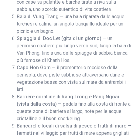
con case su palafitte e barche tirate a riva sulla
sabbia, uno scorcio autentico di vita costiera.
Baia di Vung Trang
— una baia riparata dalle acque
turchesi e calme, un angolo tranquillo ideale per un
picnic e un bagno.
Spiaggia di Doc Let (gita di un giorno)
— un
percorso costiero più lungo verso sud, lungo la baia di
Van Phong, fino a una delle spiagge di sabbia bianca
più famose di Khanh Hoa.
Capo Hon Gom
— il promontorio roccioso della
penisola, dove piste sabbiose attraversano dune e
vegetazione bassa con vista sul mare da entrambi i
lati.
Barriere coralline di Rang Trong e Rang Ngoai
(vista dalla costa)
— pedala fino alla costa di fronte a
queste zone di barriera al largo, note per le acque
cristalline e il buon snorkeling.
Bancarelle locali di salsa di pesce e frutti di mare
—
fermati nel villaggio per frutti di mare appena grigliati