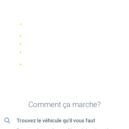
Top 5 agences de location
de motos à Nashville
Comparez 942 entreprises de location
dans le monde
Meilleur Prix Garanti
Gérer votre réservation en ligne
Notations et évaluations vérifiées
Annulations GRATUITES sur la plupart
des réservations
Comment ça marche?
Trouvez le véhicule qu'il vous faut