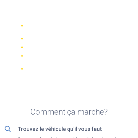
Top 5 agences de location
de motos à Carmel (CA)
Comparez 942 entreprises de location
dans le monde
Meilleur Prix Garanti
Gérer votre réservation en ligne
Notations et évaluations vérifiées
Annulations GRATUITES sur la plupart
des réservations
Comment ça marche?
Trouvez le véhicule qu'il vous faut