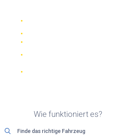
Rollerverleih in Ponza Insel
Vergleichen Sie 942 Verleihfirmen
weltweit
Bester Preis Garantiert
Verwalten Sie Ihre Buchung online
Verifizierte Beurteilungen und
Bewertungen
KOSTENLOSE Stornierungen bei den
meisten Buchungen
Wie funktioniert es?
Finde das richtige Fahrzeug