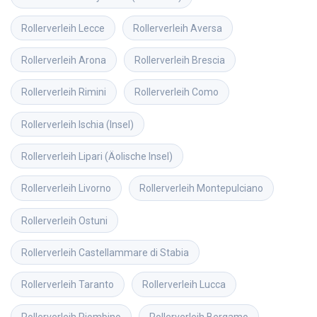
Rollerverleih
Lecce
Rollerverleih
Aversa
Rollerverleih
Arona
Rollerverleih
Brescia
Rollerverleih
Rimini
Rollerverleih
Como
Rollerverleih
Ischia (Insel)
Rollerverleih
Lipari (Äolische Insel)
Rollerverleih
Livorno
Rollerverleih
Montepulciano
Rollerverleih
Ostuni
Rollerverleih
Castellammare di Stabia
Rollerverleih
Taranto
Rollerverleih
Lucca
Rollerverleih
Piombino
Rollerverleih
Bergamo