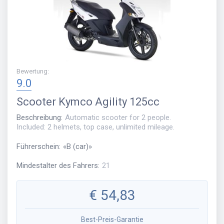
Bewertung
:
9.0
Scooter
Kymco Agility 125cc
Beschreibung
:
Automatic scooter for 2 people.
Included: 2 helmets, top case, unlimited mileage.
Führerschein
:
«
B (car)
»
Mindestalter des Fahrers
:
21
€
54,83
Best-Preis-Garantie