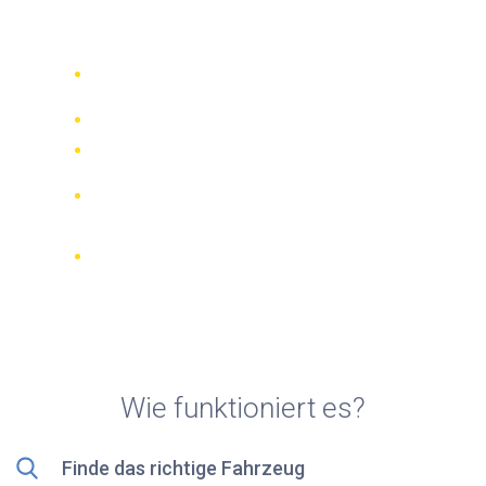
Rollerverleih in Bergamo
Vergleichen Sie 942 Verleihfirmen
weltweit
Bester Preis Garantiert
Verwalten Sie Ihre Buchung online
Verifizierte Beurteilungen und
Bewertungen
KOSTENLOSE Stornierungen bei den
meisten Buchungen
Wie funktioniert es?
Finde das richtige Fahrzeug