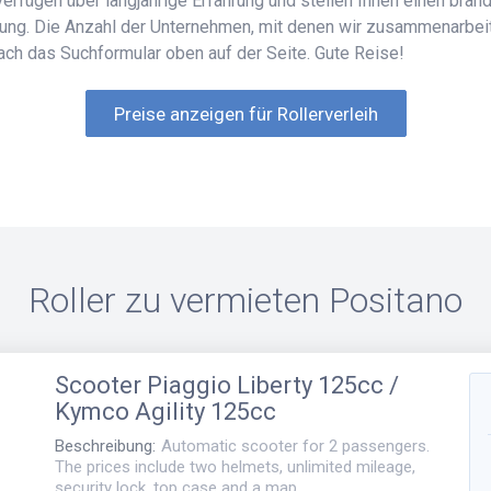
verfügen über langjährige Erfahrung und stellen Ihnen einen bran
gung. Die Anzahl der Unternehmen, mit denen wir zusammenarbeit
ch das Suchformular oben auf der Seite. Gute Reise!
Preise anzeigen für Rollerverleih
Roller zu vermieten
Positano
Scooter
Piaggio Liberty 125cc /
Kymco Agility 125cc
Beschreibung
:
Automatic scooter for 2 passengers.
The prices include two helmets, unlimited mileage,
security lock, top case and a map.