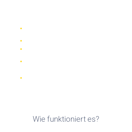
Fahrradvermietungen in
Sicily
Vergleichen Sie 942 Verleihfirmen
weltweit
Bester Preis Garantiert
Verwalten Sie Ihre Buchung online
Verifizierte Beurteilungen und
Bewertungen
KOSTENLOSE Stornierungen bei den
meisten Buchungen
Wie funktioniert es?