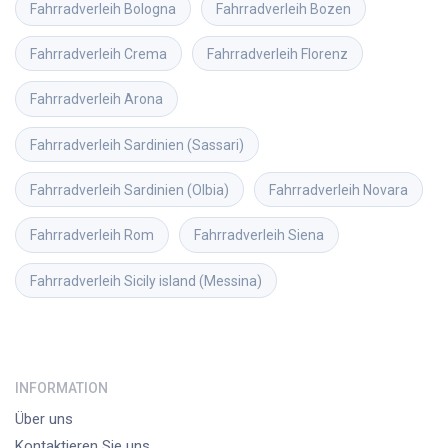
Fahrradverleih
Bologna
Fahrradverleih
Bozen
Fahrradverleih
Crema
Fahrradverleih
Florenz
Fahrradverleih
Arona
Fahrradverleih
Sardinien (Sassari)
Fahrradverleih
Sardinien (Olbia)
Fahrradverleih
Novara
Fahrradverleih
Rom
Fahrradverleih
Siena
Fahrradverleih
Sicily island (Messina)
INFORMATION
Über uns
Kontaktieren Sie uns