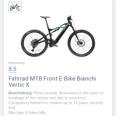
Bewertung
:
8.5
Fahrrad
MTB Front E-Bike Bianchi
Vertic X
Beschreibung
:
Prices include: Assistance in the event of
breakage of the vehicle (not due to puncture),
Compulsory helmet for children up to 14 years, security
lock.
Bike type: E-bikes Mtb