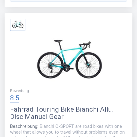
Bewertung
:
8.5
Fahrrad
Touring Bike Bianchi Allu.
Disc Manual Gear
Beschreibung
:
Bianchi C-SPORT are road bikes with one
wheel that allows you to travel without problems even on