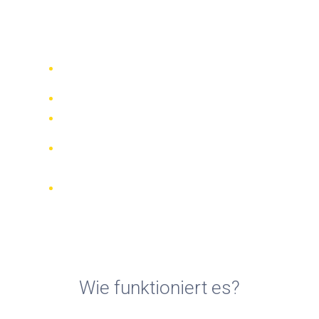
Fahrradvermietungen in
Pescara
Vergleichen Sie 942 Verleihfirmen
weltweit
Bester Preis Garantiert
Verwalten Sie Ihre Buchung online
Verifizierte Beurteilungen und
Bewertungen
KOSTENLOSE Stornierungen bei den
meisten Buchungen
Wie funktioniert es?