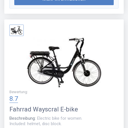
Bewertung
:
8.7
Fahrrad
Wayscral E-bike
Beschreibung
:
Electric bike for women.
Included: helmet, disc block.