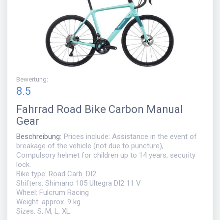
Bewertung
:
8.5
Fahrrad
Road Bike Carbon Manual
Gear
Beschreibung
:
Prices include: Assistance in the event of
breakage of the vehicle (not due to puncture),
Compulsory helmet for children up to 14 years, security
lock.
Bike type: Road Carb. DI2
Shifters: Shimano 105 Ultegra DI2 11 V
Wheel: Fulcrum Racing
Weight: approx. 9 kg
Sizes: S, M, L, XL.