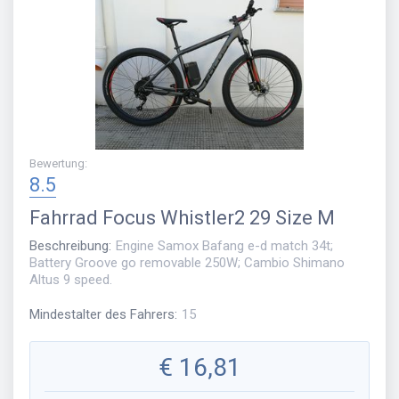
Bewertung
:
8.5
Fahrrad
Focus Whistler2 29 Size M
Beschreibung
:
Engine Samox Bafang e-d match 34t;
Battery Groove go removable 250W; Cambio Shimano
Altus 9 speed.
Mindestalter des Fahrers
:
15
€
16,81