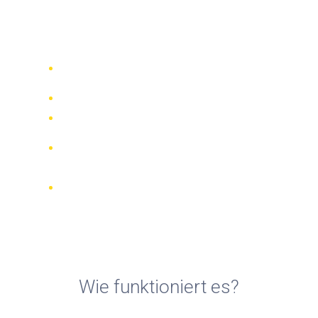
Fahrradvermietungen in
Taurisano
Vergleichen Sie 942 Verleihfirmen
weltweit
Bester Preis Garantiert
Verwalten Sie Ihre Buchung online
Verifizierte Beurteilungen und
Bewertungen
KOSTENLOSE Stornierungen bei den
meisten Buchungen
Wie funktioniert es?