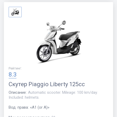
Рейтинг
:
8.3
Скутер
Piaggio Liberty 125cc
Описание
:
Automatic scooter. Mileage: 100 km/day.
Included: helmets.
Вод. права
:
«
A1 (or A)
»