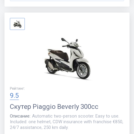
Рейтинг
:
9.5
Скутер
Piaggio Beverly 300cc
Описание
:
Automatic two-person scooter. Easy to use.
Included: one helmet, CDW insurance with franchise €850,
24/7 assistance, 250 km daily.