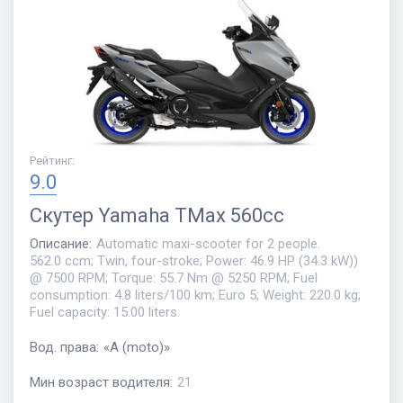
Рейтинг
:
9.0
Скутер
Yamaha TMax 560cc
Описание
:
Automatic maxi-scooter for 2 people.
562.0 ccm; Twin, four-stroke; Power: 46.9 HP (34.3 kW))
@ 7500 RPM; Torque: 55.7 Nm @ 5250 RPM; Fuel
consumption: 4.8 liters/100 km; Euro 5; Weight: 220.0 kg;
Fuel capacity: 15.00 liters.
Вод. права
:
«
A (moto)
»
Мин возраст водителя
:
21