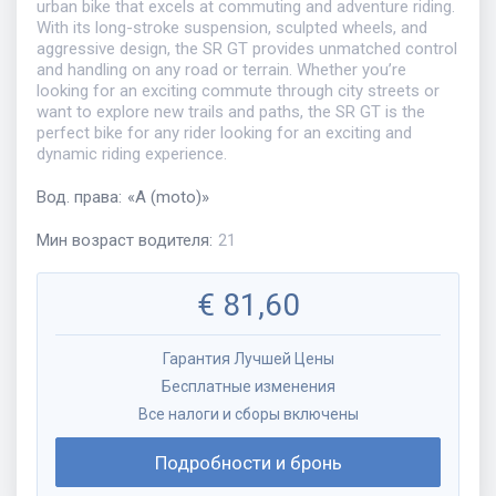
urban bike that excels at commuting and adventure riding.
With its long-stroke suspension, sculpted wheels, and
aggressive design, the SR GT provides unmatched control
and handling on any road or terrain. Whether you’re
looking for an exciting commute through city streets or
want to explore new trails and paths, the SR GT is the
perfect bike for any rider looking for an exciting and
dynamic riding experience.
Вод. права
:
«
A (moto)
»
Мин возраст водителя
:
21
€
81,60
Гарантия Лучшей Цены
Бесплатные изменения
Все налоги и сборы включены
Подробности и бронь