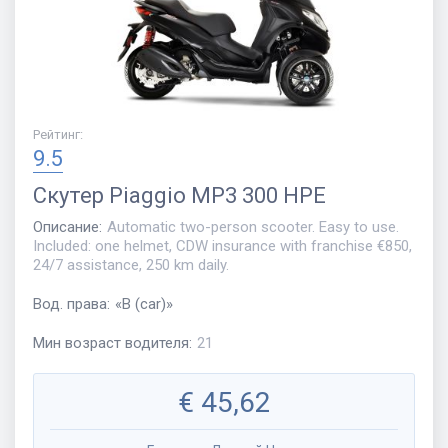
Рейтинг
:
9.5
Скутер
Piaggio MP3 300 HPE
Описание
:
Automatic two-person scooter. Easy to use.
Included: one helmet, CDW insurance with franchise €850,
24/7 assistance, 250 km daily.
Вод. права
:
«
B (car)
»
Мин возраст водителя
:
21
€
45,62