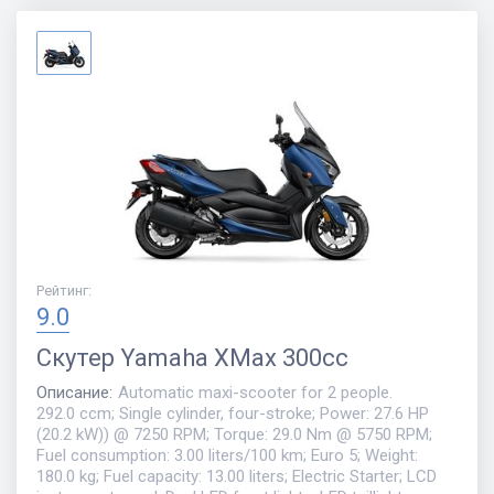
Рейтинг
:
9.0
Скутер
Yamaha XMax 300cc
Описание
:
Automatic maxi-scooter for 2 people.
292.0 ccm; Single cylinder, four-stroke; Power: 27.6 HP
(20.2 kW)) @ 7250 RPM; Torque: 29.0 Nm @ 5750 RPM;
Fuel consumption: 3.00 liters/100 km; Euro 5; Weight:
180.0 kg; Fuel capacity: 13.00 liters; Electric Starter; LCD