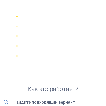
скутера в Задаре
Сравни 942 прокатные компании в
70 странах
Гарантия Лучшей Цены
Управляйте своим бронированием
онлайн
Реальные отзывы и рейтинги
Бесплатная отмена для большинства
броней
Как это работает?
Найдите подходящий вариант