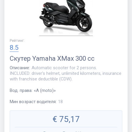
Рейтинг
:
8.5
Скутер
Yamaha XMax 300 cc
Описание
:
Automatic scooter for 2 persons.
INCLUDED: driver's helmet, unlimited kilometers, insurance
with franchise deductible (CDW).
Вод. права
:
«
A (moto)
»
Мин возраст водителя
:
18
€
75,17