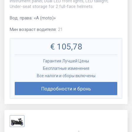
instrument panel; Dual LED front lights, LED taillight;
Under-seat storage for 2 full-face helmets.
Вод. права
:
«
A (moto)
»
Мин возраст водителя
:
21
€
105,78
Гарантия Лучшей Цены
Бесплатные изменения
Все налоги и сборы включены
Подробности и бронь