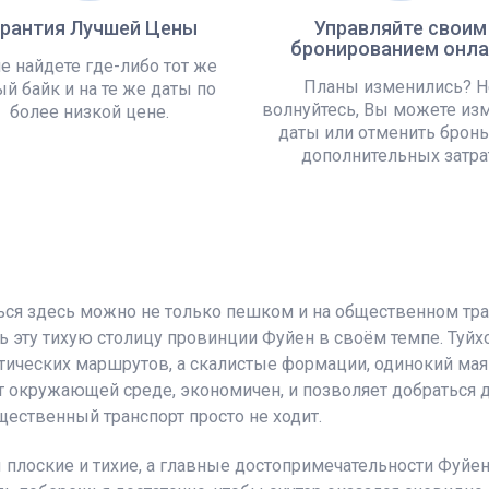
арантия Лучшей Цены
Управляйте своим
бронированием онла
е найдете где-либо тот же
Планы изменились? Н
й байк и на те же даты по
волнуйтесь, Вы можете из
более низкой цене.
даты или отменить бронь
дополнительных затра
ься здесь можно не только пешком и на общественном тра
ь эту тихую столицу провинции Фуйен в своём темпе. Туйхо
стических маршрутов, а скалистые формации, одинокий маяк
ит окружающей среде, экономичен, и позволяет добраться
ественный транспорт просто не ходит.
ы плоские и тихие, а главные достопримечательности Фуй