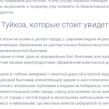
ь побережья достаточно, чтобы скутер оказался очевидно
ь на рассвете, к позднему утру полазить по базальтовым к
дуктов.
 Туйхоа, которые стоит увидет
 эпохи на холме в центре города, с широким видом на рек
тляющее образование из шестиугольных базальтовых коло
ечательностей Вьетнама.
ревня и пляж, одна из красивейших бухт Вьетнама, всё ещё
стная своими морепродуктами, обрамлённая живописной до
ина в глубине материка, с канатной дорогой и тропой, в
церквей Вьетнама, впечатляющее здание в неоготическом 
епом с ветряными турбинами и видами на побережье, попул
емноголюдный пляж города, хорош для купания после дня
югу от города с чистой водой и несколькими небольшими ге
ост и набережная, где местные жители собираются по веч