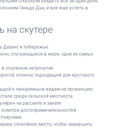
 лучшим способом увидеть всё за один день.
олоннам Ганьда Дьа, и всё ещё успеть в
ь на скутере
у Дазанг и побережье.
нн, спускающихся в море, одна из самых
 в основном нетронутая.
рогой, отлично подходящей для кругового
едущей к панорамным видам на провинцию.
стиле среди сельской местности.
ярен на рассвете и закате.
 осмотра достопримечательностей.
стхаусами.
ерам, спокойное место, чтобы завершить