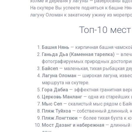
холме и деревня у лагуны — разбросаны вдол
На скутере Вы успеете подняться к башне Нян
лагуну Оломан к закатному ужину из морепро
Топ-10 мест
Башня Нянь
— кирпичная башня чамской
Ганьда Дьа (Каменная тарелка)
— впеча
фотографируемых природных достоприм
Байсеп
— маленькая, тихая рыбацкая де
Лагуна Оломан
— широкая лагуна, изве
маршрута на скутере.
Гора Дабиа
— эффектная гранитная верш
Церковь Манланг
— одна из старейших 
Мыс Сеп
— скалистый мыс рядом с Байс
Пляж Туйхоа
— собственный длинный, н
Пляж Лонгтхюи
— более тихая бухта к 
Мост Дазанг и набережная
— длинный м