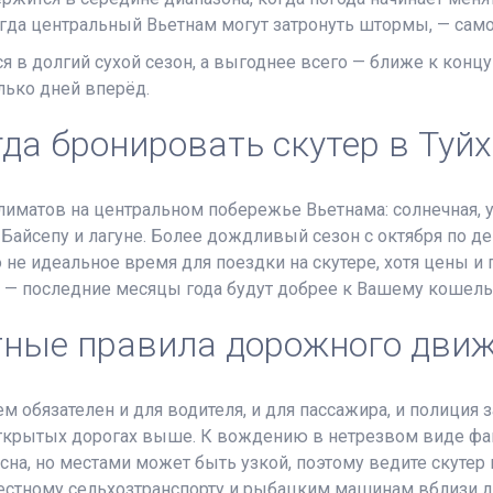
огда центральный Вьетнам могут затронуть штормы, — сам
я в долгий сухой сезон, а выгоднее всего — ближе к концу
лько дней вперёд.
да бронировать скутер в Туйх
лиматов на центральном побережье Вьетнама: солнечная, ус
, Байсепу и лагуне. Более дождливый сезон с октября по 
о не идеальное время для поездки на скутере, хотя цены и
у — последние месяцы года будут добрее к Вашему кошель
ные правила дорожного дви
ем обязателен и для водителя, и для пассажира, и полиция 
открытых дорогах выше. К вождению в нетрезвом виде фа
сна, но местами может быть узкой, поэтому ведите скутер 
те местному сельхозтранспорту и рыбацким машинам вблизи 