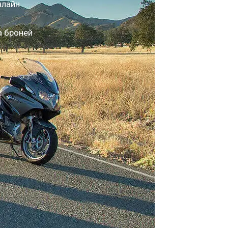
нлайн
а броней