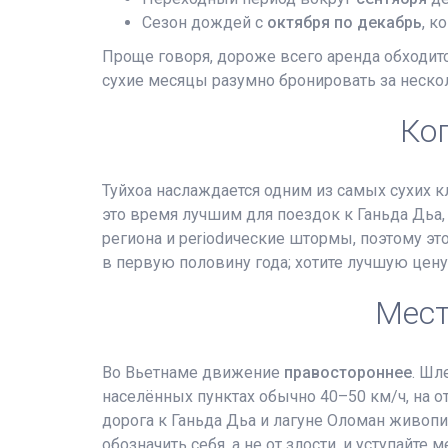
Сезон дождей с
октября по декабрь
, к
Проще говоря, дороже всего аренда обходитс
сухие месяцы разумно бронировать за неско
Ког
Туйхоа наслаждается одним из самых сухих к
это время лучшим для поездок к Ганьда Дьа
региона и periodические штормы, поэтому эт
в первую половину года; хотите лучшую цен
Мест
Во Вьетнаме движение
правостороннее
. Шл
населённых пунктах обычно 40–50 км/ч, на 
дорога к Ганьда Дьа и лагуне Оломан живопи
обозначить себя, а не от злости, и уступай