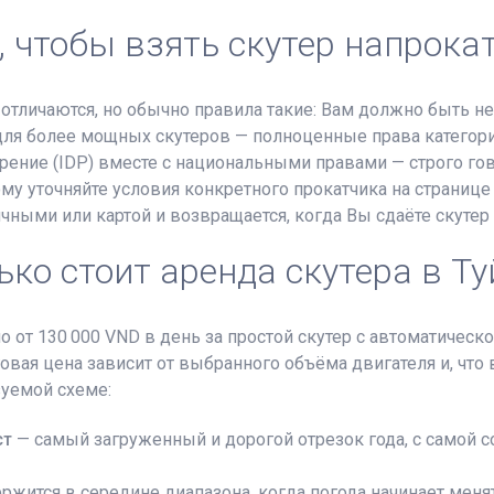
, чтобы взять скутер напрокат
отличаются, но обычно правила такие: Вам должно быть не 
 для более мощных скутеров — полноценные права категори
ение (IDP) вместе с национальными правами — строго го
му уточняйте условия конкретного прокатчика на страниц
ичными или картой и возвращается, когда Вы сдаёте скутер
ько стоит аренда скутера в Ту
 от 130 000 VND в день за простой скутер с автоматическ
овая цена зависит от выбранного объёма двигателя и, что 
зуемой схеме:
ст
— самый загруженный и дорогой отрезок года, с самой с
ржится в середине диапазона, когда погода начинает менят