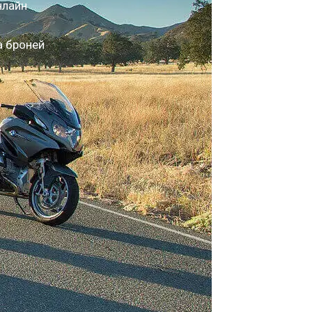
нлайн
а броней