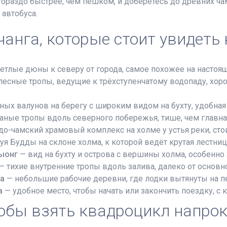
гораздо быстрее, чем пешком, и доберётесь до древних ча
 автобуса.
чанга, которые стоит увидеть
тлые дюны к северу от города, самое похожее на настоящ
есные тропы, ведущие к трёхступенчатому водопаду, хо
ых валунов на берегу с широким видом на бухту, удобная
аные тропы вдоль северного побережья, тише, чем главна
о-чамский храмовый комплекс на холме у устья реки, стоит
уя Будды на склоне холма, к которой ведёт крутая лестниц
ыонг
— вид на бухту и острова с вершины холма, особенно 
— тихие внутренние тропы вдоль залива, далеко от основн
та
— небольшие рабочие деревни, где лодки вытянуты на п
а
— удобное место, чтобы начать или закончить поездку, с 
тобы взять квадроцикл напрок