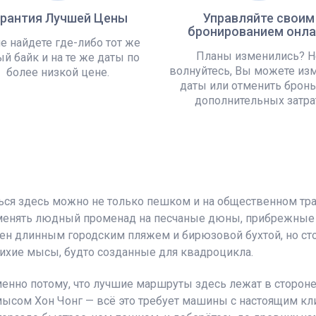
арантия Лучшей Цены
Управляйте своим
бронированием онла
е найдете где-либо тот же
Планы изменились? Н
й байк и на те же даты по
волнуйтесь, Вы можете из
более низкой цене.
даты или отменить бронь
дополнительных затра
ься здесь можно не только пешком и на общественном тра
менять людный променад на песчаные дюны, прибрежные 
тен длинным городским пляжем и бирюзовой бухтой, но ст
тихие мысы, будто созданные для квадроцикла.
менно потому, что лучшие маршруты здесь лежат в стороне
 мысом Хон Чонг — всё это требует машины с настоящим к