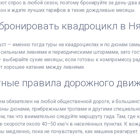
 спрос в любой сезон, поэтому бронируйте за день-два в
зон и ждите лучших тарифов в тихие дождливые месяцы.
 бронировать квадроцикл в Ня
вгуст — именно тогда туры на квадроциклах и по дюнам сам
 сильными ливнями и периодическими штормами, зато гост
 — выбирайте сухие месяцы; если готовы к компромиссу р
ют хорошее катание между ливнями.
ные правила дорожного дви
ем обязателен на любой общественной дороге, и большинс
ничены дюнами, прибрежными тропами и другими специаль
 так что внимательно следуйте маршруту гида. Там, где
е скорости около 40–50 км/ч в населённых пунктах. К во
ы медленно, пока не почувствуете, как машина реагирует.