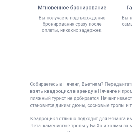
Мгновенное бронирование
Г
Вы получаете подтверждение
Вы н
бронирования сразу после
самы
оплаты, никаких задержек.
Собираетесь в
Нячанг, Вьетнам
? Передвигат
взять квадроцикл в аренду в Нячанге
и про
пляжный турист не добирается. Нячанг извес
становится диким: дюны, сосновые тропы и 
Квадроцикл отлично подходит для Нячанга и
Лета, каменистые тропы у Ба Хо и холмы за