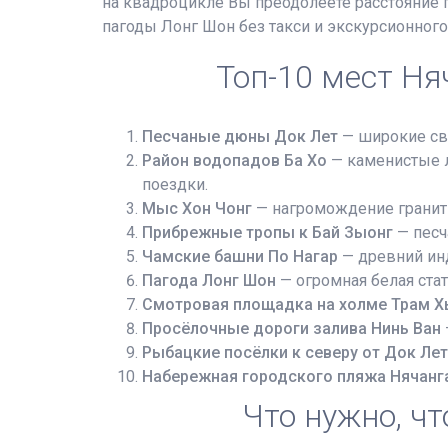
на квадроцикле Вы преодолеете расстояние 
пагоды Лонг Шон без такси и экскурсионного
Топ-10 мест Ня
Песчаные дюны Док Лет
— широкие све
Район водопадов Ба Хо
— каменистые л
поездки.
Мыс Хон Чонг
— нагромождение гранитн
Прибрежные тропы к Бай Зыонг
— песч
Чамские башни По Нагар
— древний инд
Пагода Лонг Шон
— огромная белая стат
Смотровая площадка на холме Трам Х
Просёлочные дороги залива Нинь Ван
Рыбацкие посёлки к северу от Док Ле
Набережная городского пляжа Нячанг
Что нужно, ч