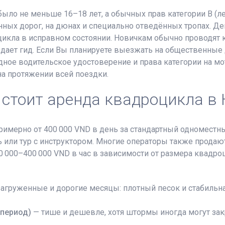
ыло не меньше 16–18 лет, а обычных прав категории B (ле
ных дорог, на дюнах и специально отведённых тропах. Де
цикла в исправном состоянии. Новичкам обычно проводят к
ает гид. Если Вы планируете выезжать на общественные до
ное водительское удостоверение и права категории на мот
а протяжении всей поездки.
 стоит аренда квадроцикла в 
римерно от 400 000 VND в день за стандартный одноместны
или тур с инструктором. Многие операторы также продают 
00 000–400 000 VND в час в зависимости от размера квадро
агруженные и дорогие месяцы: плотный песок и стабильн
период)
— тише и дешевле, хотя штормы иногда могут за