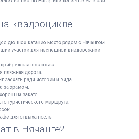
мских башен По Нагар или лесистых склонов
 на квадроцикле
ее дюнное катание место рядом с Нячангом.
роший участок для неспешной внедорожной
 прибрежная остановка.
я пляжная дорога.
 заехать ради истории и вида.
а за храмом.
хорош на закате.
ого туристического маршрута.
есок.
кафе для отдыха после.
ат в Нячанге?