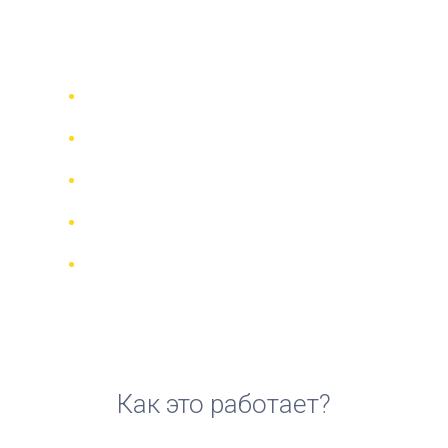
аренды квадроцикла в
Маунтин-Вью
Сравни 942 прокатные компании в
70 странах
Гарантия Лучшей Цены
Управляйте своим бронированием
онлайн
Реальные отзывы и рейтинги
Бесплатная отмена для большинства
броней
Как это работает?