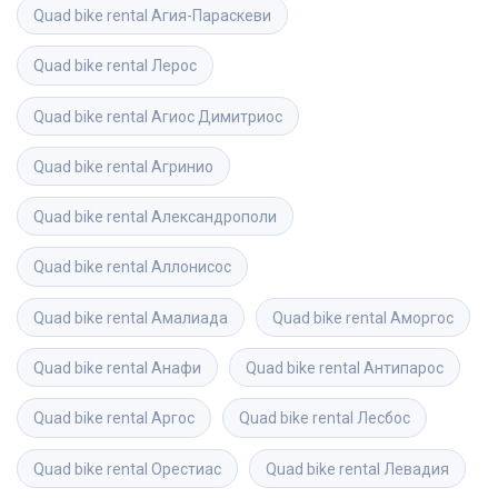
Quad bike rental
Агия-Параскеви
Quad bike rental
Лерос
Quad bike rental
Агиос Димитриос
Quad bike rental
Агринио
Quad bike rental
Александрополи
Quad bike rental
Аллонисос
Quad bike rental
Амалиада
Quad bike rental
Аморгос
Quad bike rental
Анафи
Quad bike rental
Антипарос
Quad bike rental
Аргос
Quad bike rental
Лесбос
Quad bike rental
Орестиас
Quad bike rental
Левадия