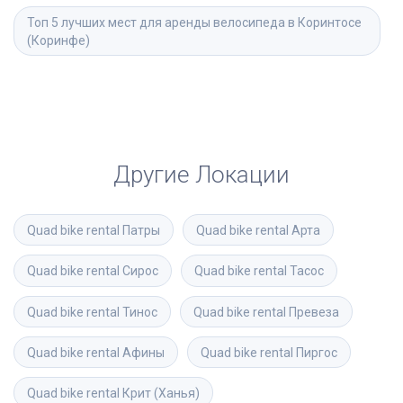
Топ 5 лучших мест для аренды велосипеда в Коринтосе 
(Коринфе)
Другие Локации
Quad bike rental
Патры
Quad bike rental
Арта
Quad bike rental
Сирос
Quad bike rental
Тасос
Quad bike rental
Тинос
Quad bike rental
Превеза
Quad bike rental
Афины
Quad bike rental
Пиргос
Quad bike rental
Крит (Ханья)