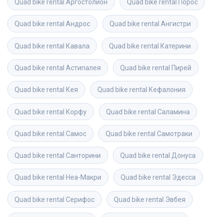
Quad bike rental
Аргостолион
Quad bike rental
Порос
Quad bike rental
Андрос
Quad bike rental
Ангистри
Quad bike rental
Кавала
Quad bike rental
Катерини
Quad bike rental
Астипалея
Quad bike rental
Пирей
Quad bike rental
Кея
Quad bike rental
Кефалония
Quad bike rental
Корфу
Quad bike rental
Саламина
Quad bike rental
Самос
Quad bike rental
Самотраки
Quad bike rental
Санторини
Quad bike rental
Донуса
Quad bike rental
Неа-Макри
Quad bike rental
Эдесса
Quad bike rental
Серифос
Quad bike rental
Эвбея