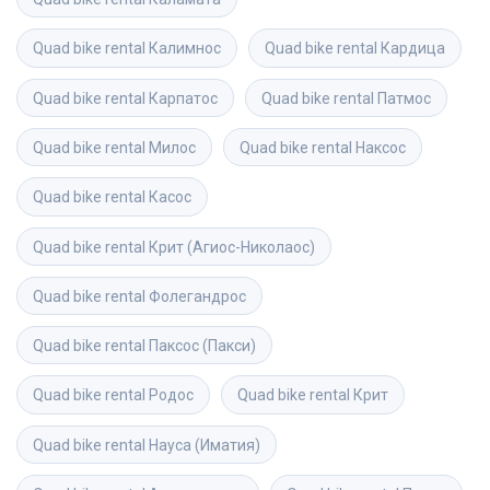
Quad bike rental
Калимнос
Quad bike rental
Кардица
Quad bike rental
Карпатос
Quad bike rental
Патмос
Quad bike rental
Милос
Quad bike rental
Наксос
Quad bike rental
Касос
Quad bike rental
Крит (Агиос-Николаос)
Quad bike rental
Фолегандрос
Quad bike rental
Паксос (Пакси)
Quad bike rental
Родос
Quad bike rental
Крит
Quad bike rental
Науса (Иматия)