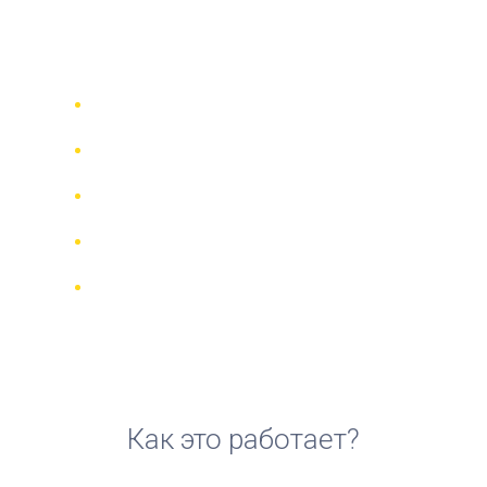
аренды квадроцикла в
Гамбурге
Сравни 942 прокатные компании в
70 странах
Гарантия Лучшей Цены
Управляйте своим бронированием
онлайн
Реальные отзывы и рейтинги
Бесплатная отмена для большинства
броней
Как это работает?