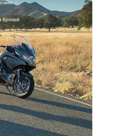
нлайн
а броней