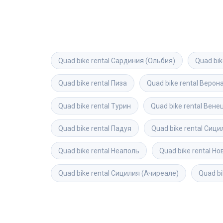
Quad bike rental
Сардиния (Ольбия)
Quad bik
Quad bike rental
Пиза
Quad bike rental
Верон
Quad bike rental
Турин
Quad bike rental
Вене
Quad bike rental
Падуя
Quad bike rental
Сицил
Quad bike rental
Неаполь
Quad bike rental
Но
Quad bike rental
Сицилия (Ачиреале)
Quad bi