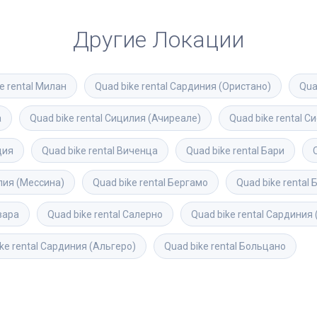
Другие Локации
e rental
Милан
Quad bike rental
Сардиния (Ористано)
Qua
а
Quad bike rental
Сицилия (Ачиреале)
Quad bike rental
Си
ция
Quad bike rental
Виченца
Quad bike rental
Бари
ия (Мессина)
Quad bike rental
Бергамо
Quad bike rental
вара
Quad bike rental
Салерно
Quad bike rental
Сардиния 
ke rental
Сардиния (Альгеро)
Quad bike rental
Больцано