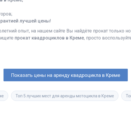
оров;
арантией лучшей цены
!
етний опыт, на нашем сайте Вы найдёте прокат только но
 ищите
прокат квадроциклов в Креме
, просто воспользуй
Показать цены на аренду квадроцикла в Креме
ме
Топ 5 лучших мест для аренды мотоцикла в Креме
То